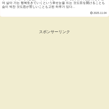
며 살아 가는 행복生きていくという幸せ눈을 뜨는 것도目を開けることも
숨이 벅찬 것도息が苦しいことも고된 하루가 있다...
2025.11.04
スポンサーリンク