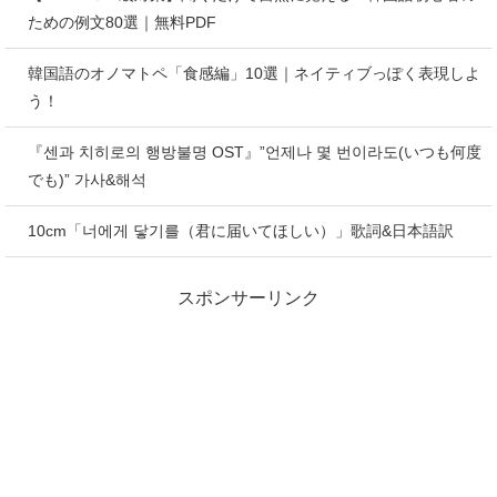
ための例文80選｜無料PDF
韓国語のオノマトペ「食感編」10選｜ネイティブっぽく表現しよ
う！
『센과 치히로의 행방불명 OST』”언제나 몇 번이라도(いつも何度
でも)” 가사&해석
10cm「너에게 닿기를（君に届いてほしい）」歌詞&日本語訳
スポンサーリンク