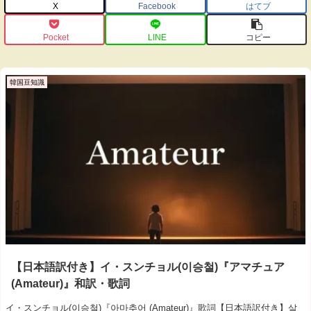
X
Facebook
はてブ
Pocket
LINE
コピー
韓国豆知識
【日本語訳付き】イ・スンチョル(이승철)『アマチュア
(Amateur)』和訳・歌詞
イ・スンチョル(이승철)『아마추어 (Amateur)』歌詞【日本語訳付き】살