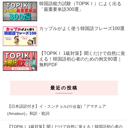
韓国語能力試験（TOPIKⅠ）によく出る
「最重要単語300選」
カップルがよく使う韓国語フレーズ100選
【TOPIKⅠ 1級対策】聞くだけで自然に覚
える！韓国語初心者のための例文80選｜
無料PDF
最近の投稿
【日本語訳付き】イ・スンチョル(이승철)『アマチュア
(Amateur)』和訳・歌詞
【TOPIKⅠ 1級対策】聞くだけで自然に覚える！韓国語初心者の