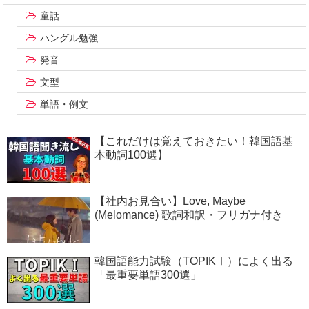
童話
ハングル勉強
発音
文型
単語・例文
【これだけは覚えておきたい！韓国語基
本動詞100選】
【社内お見合い】Love, Maybe
(Melomance) 歌詞和訳・フリガナ付き
韓国語能力試験（TOPIKⅠ）によく出る
「最重要単語300選」