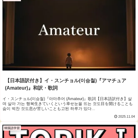
【日本語訳付き】イ・スンチョル(이승철)『アマチュア
(Amateur)』和訳・歌詞
イ・スンチョル(이승철)『아마추어 (Amateur)』歌詞【日本語訳付き】살
며 살아 가는 행복生きていくという幸せ눈을 뜨는 것도目を開けることも
숨이 벅찬 것도息が苦しいことも고된 하루가 있다...
2025.11.04
韓国語学習