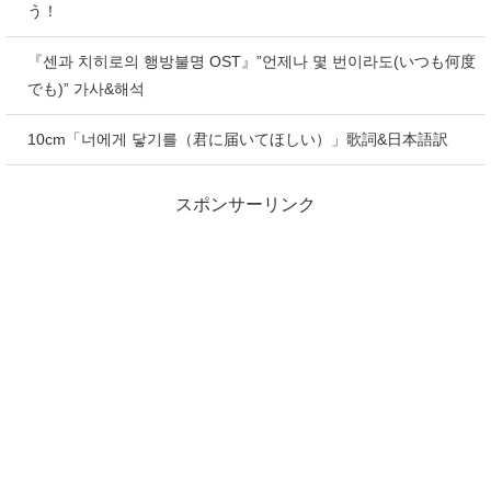
う！
『센과 치히로의 행방불명 OST』”언제나 몇 번이라도(いつも何度
でも)” 가사&해석
10cm「너에게 닿기를（君に届いてほしい）」歌詞&日本語訳
スポンサーリンク