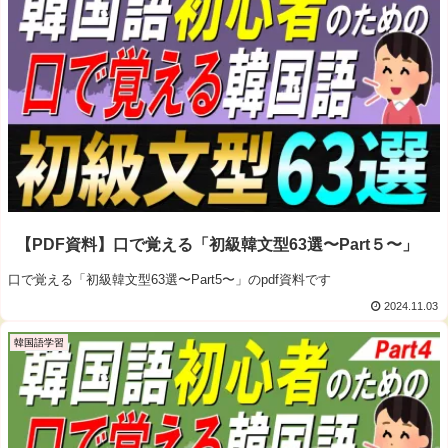
【PDF資料】口で覚える「初級韓文型63選〜Part５〜」
口で覚える「初級韓文型63選〜Part5〜」のpdf資料です
2024.11.03
韓国語学習