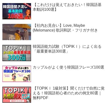
【これだけは覚えておきたい！韓国語基
本動詞100選】
【社内お見合い】Love, Maybe
(Melomance) 歌詞和訳・フリガナ付き
韓国語能力試験（TOPIKⅠ）によく出る
「最重要単語300選」
カップルがよく使う韓国語フレーズ100選
【TOPIKⅠ 1級対策】聞くだけで自然に覚
える！韓国語初心者のための例文80選｜
無料PDF