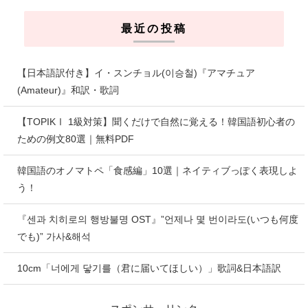
最近の投稿
【日本語訳付き】イ・スンチョル(이승철)『アマチュア
(Amateur)』和訳・歌詞
【TOPIKⅠ 1級対策】聞くだけで自然に覚える！韓国語初心者の
ための例文80選｜無料PDF
韓国語のオノマトペ「食感編」10選｜ネイティブっぽく表現しよ
う！
『센과 치히로의 행방불명 OST』”언제나 몇 번이라도(いつも何度
でも)” 가사&해석
10cm「너에게 닿기를（君に届いてほしい）」歌詞&日本語訳