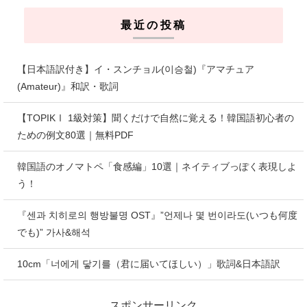
最近の投稿
【日本語訳付き】イ・スンチョル(이승철)『アマチュア
(Amateur)』和訳・歌詞
【TOPIKⅠ 1級対策】聞くだけで自然に覚える！韓国語初心者の
ための例文80選｜無料PDF
韓国語のオノマトペ「食感編」10選｜ネイティブっぽく表現しよ
う！
『센과 치히로의 행방불명 OST』”언제나 몇 번이라도(いつも何度
でも)” 가사&해석
10cm「너에게 닿기를（君に届いてほしい）」歌詞&日本語訳
スポンサーリンク