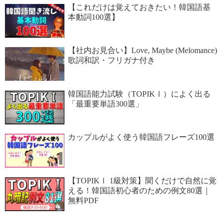
【これだけは覚えておきたい！韓国語基
本動詞100選】
【社内お見合い】Love, Maybe (Melomance)
歌詞和訳・フリガナ付き
韓国語能力試験（TOPIKⅠ）によく出る
「最重要単語300選」
カップルがよく使う韓国語フレーズ100選
【TOPIKⅠ 1級対策】聞くだけで自然に覚
える！韓国語初心者のための例文80選｜
無料PDF