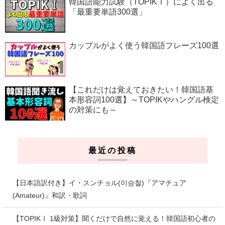
韓国語能力試験（TOPIKⅠ）によく出る
「最重要単語300選」
カップルがよく使う韓国語フレーズ100選
【これだけは覚えておきたい！韓国語基
本形容詞100選】～TOPIKやハングル検定
の対策にも～
最近の投稿
【日本語訳付き】イ・スンチョル(이승철)『アマチュア
(Amateur)』和訳・歌詞
【TOPIKⅠ 1級対策】聞くだけで自然に覚える！韓国語初心者の