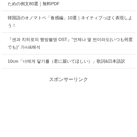
ための例文80選｜無料PDF
韓国語のオノマトペ「食感編」10選｜ネイティブっぽく表現しよ
う！
『센과 치히로의 행방불명 OST』”언제나 몇 번이라도(いつも何度
でも)” 가사&해석
10cm「너에게 닿기를（君に届いてほしい）」歌詞&日本語訳
スポンサーリンク