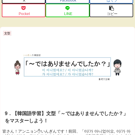
X
Facebook
はてブ
Pocket
LINE
コピー
文型
9．【韓国語学習】文型「～ではありませんでしたか？」
をマスターしよう！
皆さん！アンニョン✋いんぎんです！前回、「이/가 아니었어요, 이/가 아