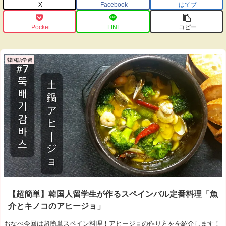
X
Facebook
はてブ
Pocket
LINE
コピー
韓国語学習
【超簡単】韓国人留学生が作るスペインバル定番料理「魚
介とキノコのアヒージョ」
おなべ今回は超簡単スペイン料理！アヒージョの作り方をを紹介します！