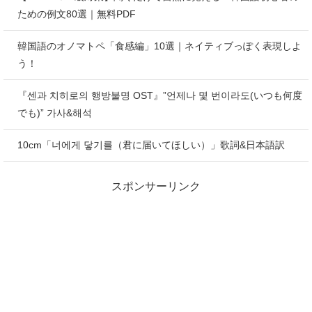
ための例文80選｜無料PDF
韓国語のオノマトペ「食感編」10選｜ネイティブっぽく表現しよ
う！
『센과 치히로의 행방불명 OST』”언제나 몇 번이라도(いつも何度
でも)” 가사&해석
10cm「너에게 닿기를（君に届いてほしい）」歌詞&日本語訳
スポンサーリンク