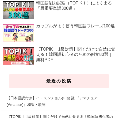
韓国語能力試験（TOPIKⅠ）によく出る
「最重要単語300選」
カップルがよく使う韓国語フレーズ100選
【TOPIKⅠ 1級対策】聞くだけで自然に覚
える！韓国語初心者のための例文80選｜
無料PDF
最近の投稿
【日本語訳付き】イ・スンチョル(이승철)『アマチュア
(Amateur)』和訳・歌詞
【TOPIKⅠ 1級対策】聞くだけで自然に覚える！韓国語初心者の