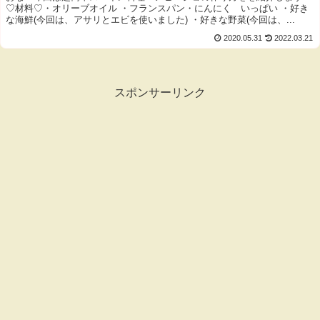
♡材料♡・オリーブオイル ・フランスパン・にんにく いっぱい ・好き
な海鮮(今回は、アサリとエビを使いました) ・好きな野菜(今回は、...
2020.05.31
2022.03.21
スポンサーリンク