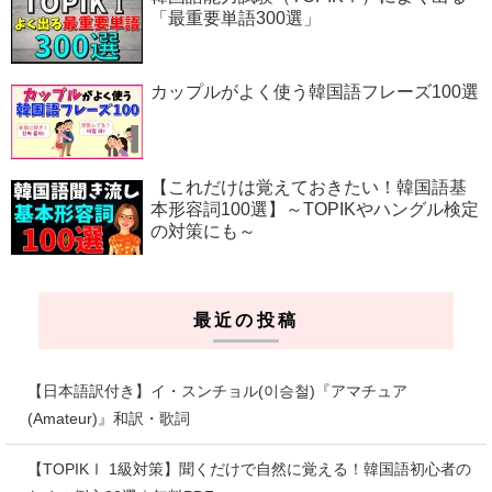
「最重要単語300選」
カップルがよく使う韓国語フレーズ100選
【これだけは覚えておきたい！韓国語基
本形容詞100選】～TOPIKやハングル検定
の対策にも～
最近の投稿
【日本語訳付き】イ・スンチョル(이승철)『アマチュア
(Amateur)』和訳・歌詞
【TOPIKⅠ 1級対策】聞くだけで自然に覚える！韓国語初心者の