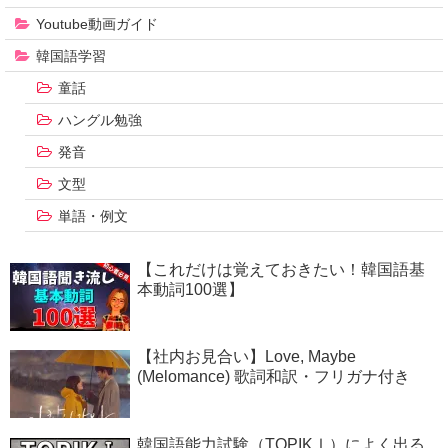
Youtube動画ガイド
韓国語学習
童話
ハングル勉強
発音
文型
単語・例文
【これだけは覚えておきたい！韓国語基
本動詞100選】
【社内お見合い】Love, Maybe
(Melomance) 歌詞和訳・フリガナ付き
韓国語能力試験（TOPIKⅠ）によく出る