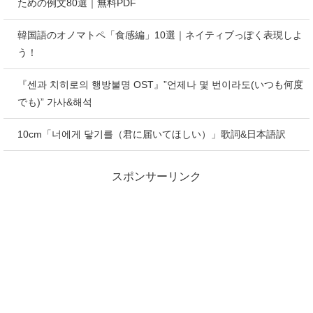
ための例文80選｜無料PDF
韓国語のオノマトペ「食感編」10選｜ネイティブっぽく表現しよ
う！
『센과 치히로의 행방불명 OST』”언제나 몇 번이라도(いつも何度
でも)” 가사&해석
10cm「너에게 닿기를（君に届いてほしい）」歌詞&日本語訳
スポンサーリンク