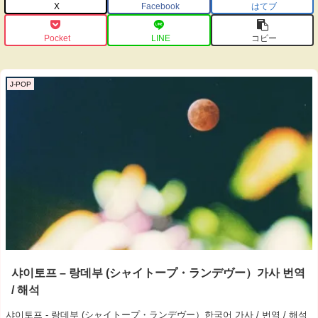
X
Facebook
はてブ
Pocket
LINE
コピー
J-POP
샤이토프 – 랑데부 (シャイトープ・ランデヴー）가사 번역
/ 해석
샤이토프 - 랑데부 (シャイトープ・ランデヴー）한국어 가사 / 번역 / 해석