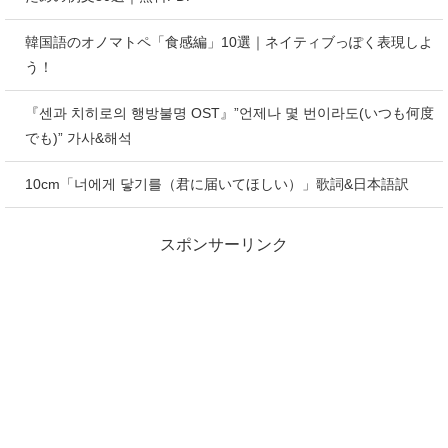
韓国語のオノマトペ「食感編」10選｜ネイティブっぽく表現しよ
う！
『센과 치히로의 행방불명 OST』”언제나 몇 번이라도(いつも何度
でも)” 가사&해석
10cm「너에게 닿기를（君に届いてほしい）」歌詞&日本語訳
スポンサーリンク