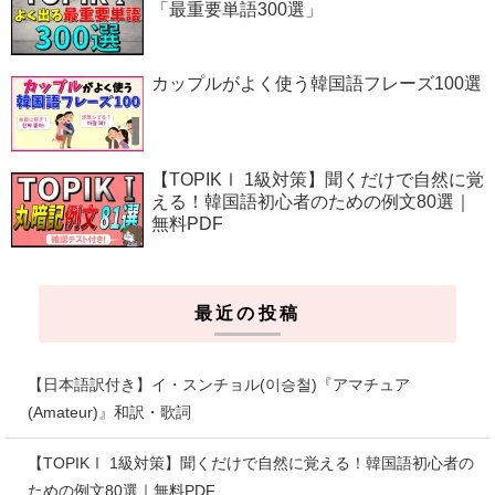
「最重要単語300選」
カップルがよく使う韓国語フレーズ100選
【TOPIKⅠ 1級対策】聞くだけで自然に覚
える！韓国語初心者のための例文80選｜
無料PDF
最近の投稿
【日本語訳付き】イ・スンチョル(이승철)『アマチュア
(Amateur)』和訳・歌詞
【TOPIKⅠ 1級対策】聞くだけで自然に覚える！韓国語初心者の
ための例文80選｜無料PDF