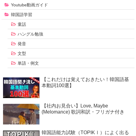
Youtube動画ガイド
韓国語学習
童話
ハングル勉強
発音
文型
単語・例文
【これだけは覚えておきたい！韓国語基
本動詞100選】
【社内お見合い】Love, Maybe
(Melomance) 歌詞和訳・フリガナ付き
韓国語能力試験（TOPIKⅠ）によく出る