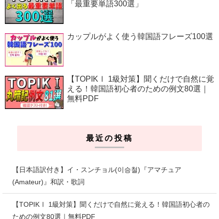
「最重要単語300選」
カップルがよく使う韓国語フレーズ100選
【TOPIKⅠ 1級対策】聞くだけで自然に覚
える！韓国語初心者のための例文80選｜
無料PDF
最近の投稿
【日本語訳付き】イ・スンチョル(이승철)『アマチュア
(Amateur)』和訳・歌詞
【TOPIKⅠ 1級対策】聞くだけで自然に覚える！韓国語初心者の
ための例文80選｜無料PDF