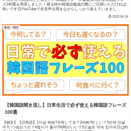
ズ240選を用意しました！寝る時や韓国語勉強の際にご活用いただければ
幸いです😊YouTubeで生音声を聞きながらしっかり覚えていきまし...
2022.06.16
単語・例文
【韓国語聞き流し】日常生活で必ず使える韓国語フレーズ
100選
【例文】【日本語】1지금 뭐해?今何してる？2바빠?忙しい？3언제 만날
까?いつ会おうか？4몇시가 좋아?何時がいい？5오늘은 약속 있어今日は約