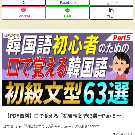
X
Facebook
はてブ
Pocket
LINE
コピー
韓国語学習
【PDF資料】口で覚える「初級韓文型63選〜Part５〜」
口で覚える「初級韓文型63選〜Part5〜」のpdf資料です
2024.11.03