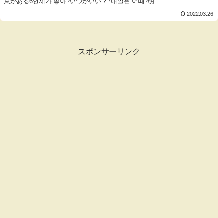
束がある6언제가 좋아?いつがいい？7내일은 어때?明...
2022.03.26
スポンサーリンク