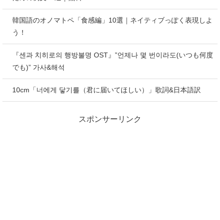
韓国語のオノマトペ「食感編」10選｜ネイティブっぽく表現しよ
う！
『센과 치히로의 행방불명 OST』”언제나 몇 번이라도(いつも何度
でも)” 가사&해석
10cm「너에게 닿기를（君に届いてほしい）」歌詞&日本語訳
スポンサーリンク