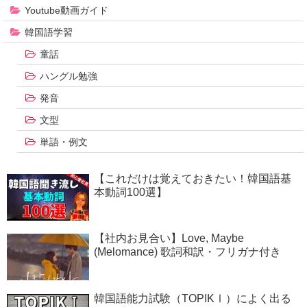
Youtube動画ガイド
韓国語学習
童話
ハングル勉強
発音
文型
単語・例文
【これだけは覚えておきたい！韓国語基
本動詞100選】
【社内お見合い】Love, Maybe
(Melomance) 歌詞和訳・フリガナ付き
韓国語能力試験（TOPIKⅠ）によく出る