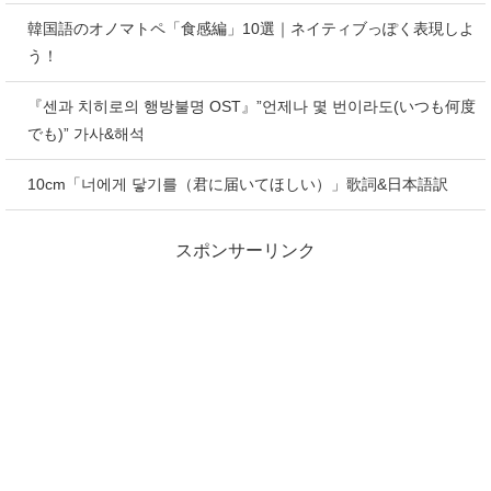
韓国語のオノマトペ「食感編」10選｜ネイティブっぽく表現しよ
う！
『센과 치히로의 행방불명 OST』”언제나 몇 번이라도(いつも何度
でも)” 가사&해석
10cm「너에게 닿기를（君に届いてほしい）」歌詞&日本語訳
スポンサーリンク