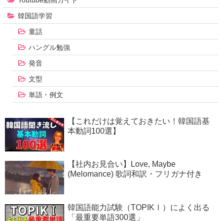
Youtube動画ガイド
韓国語学習
童話
ハングル勉強
発音
文型
単語・例文
【これだけは覚えておきたい！韓国語基
本動詞100選】
【社内お見合い】Love, Maybe
(Melomance) 歌詞和訳・フリガナ付き
韓国語能力試験（TOPIKⅠ）によく出る
「最重要単語300選」