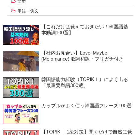
文型
単語・例文
【これだけは覚えておきたい！韓国語基
本動詞100選】
【社内お見合い】Love, Maybe
(Melomance) 歌詞和訳・フリガナ付き
韓国語能力試験（TOPIKⅠ）によく出る
「最重要単語300選」
カップルがよく使う韓国語フレーズ100選
【TOPIKⅠ 1級対策】聞くだけで自然に覚