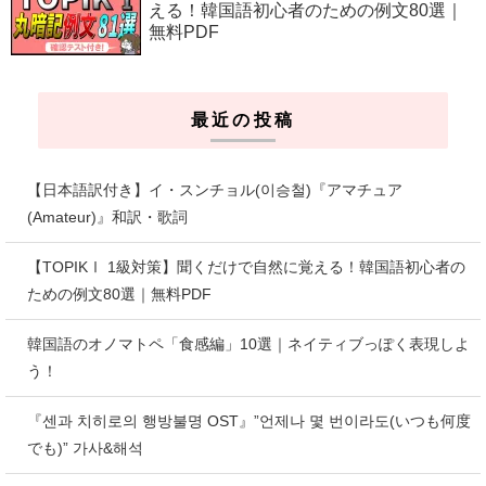
える！韓国語初心者のための例文80選｜
無料PDF
最近の投稿
【日本語訳付き】イ・スンチョル(이승철)『アマチュア
(Amateur)』和訳・歌詞
【TOPIKⅠ 1級対策】聞くだけで自然に覚える！韓国語初心者の
ための例文80選｜無料PDF
韓国語のオノマトペ「食感編」10選｜ネイティブっぽく表現しよ
う！
『센과 치히로의 행방불명 OST』”언제나 몇 번이라도(いつも何度
でも)” 가사&해석