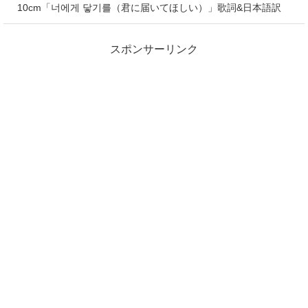
10cm「너에게 닿기를（君に届いてほしい）」歌詞&日本語訳
スポンサーリンク