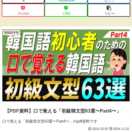
X
Facebook
はてブ
Pocket
LINE
コピー
韓国語学習
【PDF資料】口で覚える「初級韓文型63選〜Part4〜」
口で覚える「初級韓文型63選〜Part4〜」のpdf資料です
2024.10.05
2024.11.02