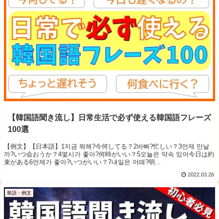
【韓国語聞き流し】日常生活で必ず使える韓国語フレーズ
100選
【例文】【日本語】1지금 뭐해?今何してる？2바빠?忙しい？3언제 만날
까?いつ会おうか？4몇시가 좋아?何時がいい？5오늘은 약속 있어今日は約
束がある6언제가 좋아?いつがいい？7내일은 어때?明...
2022.03.26
単語・例文