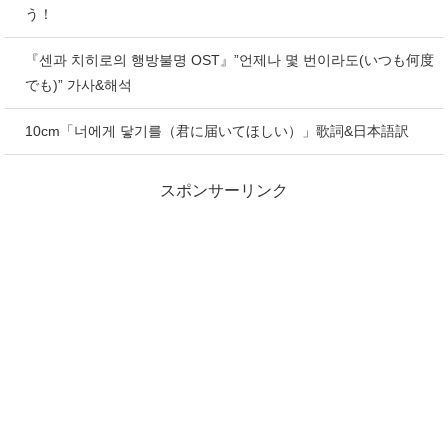
う！
『센과 치히로의 행방불명 OST』”언제나 몇 번이라도(いつも何度
でも)” 가사&해석
10cm「너에게 닿기를（君に届いてほしい）」歌詞&日本語訳
スポンサーリンク