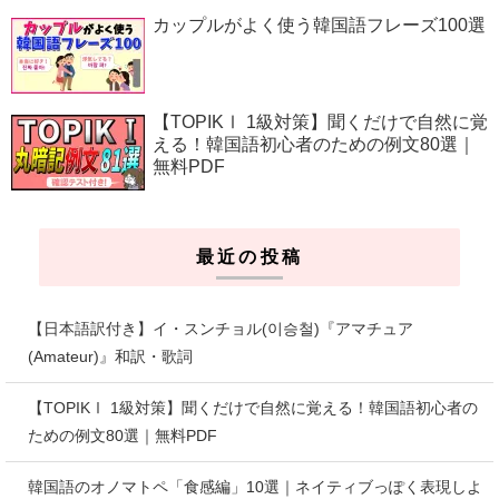
カップルがよく使う韓国語フレーズ100選
【TOPIKⅠ 1級対策】聞くだけで自然に覚
える！韓国語初心者のための例文80選｜
無料PDF
最近の投稿
【日本語訳付き】イ・スンチョル(이승철)『アマチュア
(Amateur)』和訳・歌詞
【TOPIKⅠ 1級対策】聞くだけで自然に覚える！韓国語初心者の
ための例文80選｜無料PDF
韓国語のオノマトペ「食感編」10選｜ネイティブっぽく表現しよ