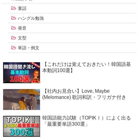
童話
ハングル勉強
発音
文型
単語・例文
【これだけは覚えておきたい！韓国語基
本動詞100選】
【社内お見合い】Love, Maybe
(Melomance) 歌詞和訳・フリガナ付き
韓国語能力試験（TOPIKⅠ）によく出る
「最重要単語300選」