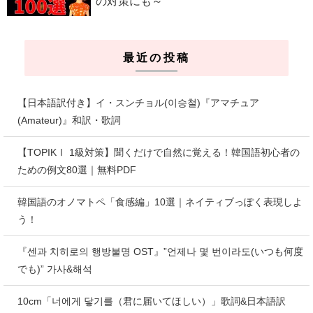
の対策にも～
最近の投稿
【日本語訳付き】イ・スンチョル(이승철)『アマチュア
(Amateur)』和訳・歌詞
【TOPIKⅠ 1級対策】聞くだけで自然に覚える！韓国語初心者の
ための例文80選｜無料PDF
韓国語のオノマトペ「食感編」10選｜ネイティブっぽく表現しよ
う！
『센과 치히로의 행방불명 OST』”언제나 몇 번이라도(いつも何度
でも)” 가사&해석
10cm「너에게 닿기를（君に届いてほしい）」歌詞&日本語訳