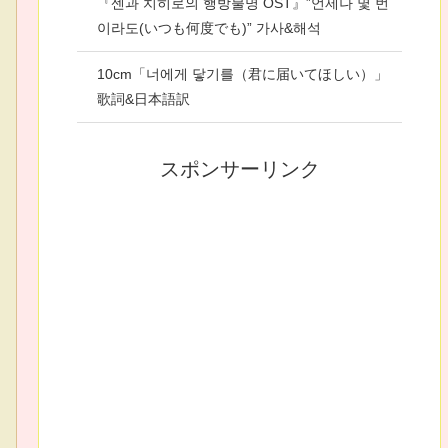
『센과 치히로의 행방불명 OST』”언제나 몇 번
이라도(いつも何度でも)” 가사&해석
10cm「너에게 닿기를（君に届いてほしい）」
歌詞&日本語訳
スポンサーリンク