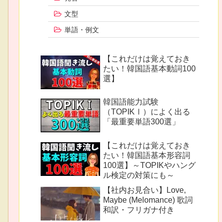
文型
単語・例文
【これだけは覚えておき
たい！韓国語基本動詞100
選】
韓国語能力試験
（TOPIKⅠ）によく出る
「最重要単語300選」
【これだけは覚えておき
たい！韓国語基本形容詞
100選】～TOPIKやハング
ル検定の対策にも～
【社内お見合い】Love,
Maybe (Melomance) 歌詞
和訳・フリガナ付き