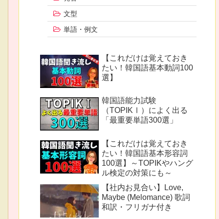
文型
単語・例文
【これだけは覚えておき
たい！韓国語基本動詞100
選】
韓国語能力試験
（TOPIKⅠ）によく出る
「最重要単語300選」
【これだけは覚えておき
たい！韓国語基本形容詞
100選】～TOPIKやハング
ル検定の対策にも～
【社内お見合い】Love,
Maybe (Melomance) 歌詞
和訳・フリガナ付き