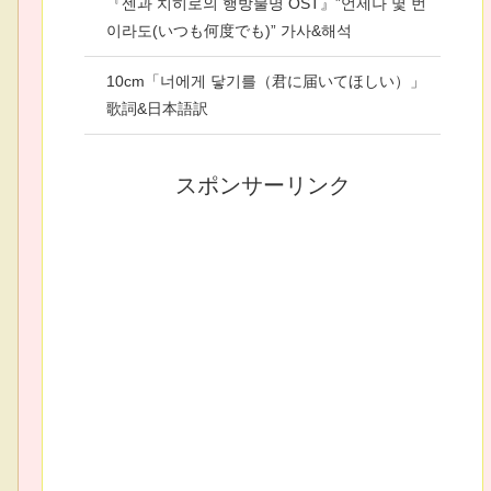
『센과 치히로의 행방불명 OST』”언제나 몇 번
이라도(いつも何度でも)” 가사&해석
10cm「너에게 닿기를（君に届いてほしい）」
歌詞&日本語訳
スポンサーリンク