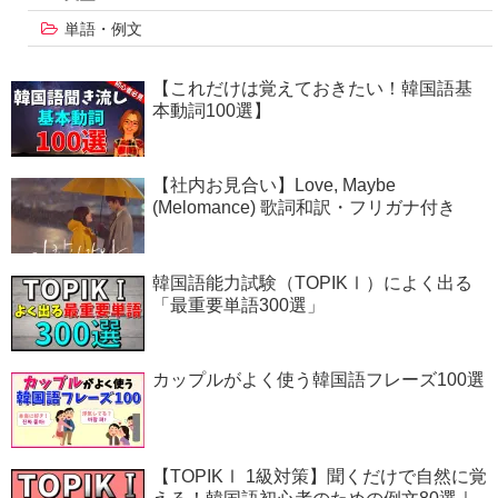
単語・例文
【これだけは覚えておきたい！韓国語基
本動詞100選】
【社内お見合い】Love, Maybe
(Melomance) 歌詞和訳・フリガナ付き
韓国語能力試験（TOPIKⅠ）によく出る
「最重要単語300選」
カップルがよく使う韓国語フレーズ100選
【TOPIKⅠ 1級対策】聞くだけで自然に覚