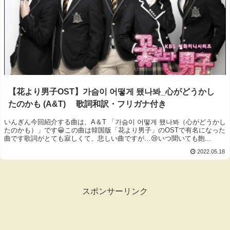
【花より男子OST】가슴이 어떻게 됐나봐_心がどうかし
たのかも (A&T) 歌詞和訳・フリガナ付き
いんぎん今回紹介する曲は、A＆T 「가슴이 어떻게 됐나봐（心がどうかし
たのかも）」です😀この曲は韓国版「花より男子」のOSTで有名になった
曲です歌詞がとても寂しくて、悲しい曲ですが…😢いつ聞いても飽...
2022.05.18
スポンサーリンク