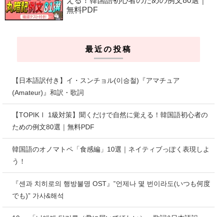
える！韓国語初心者のための例文80選｜
無料PDF
最近の投稿
【日本語訳付き】イ・スンチョル(이승철)『アマチュア
(Amateur)』和訳・歌詞
【TOPIKⅠ 1級対策】聞くだけで自然に覚える！韓国語初心者の
ための例文80選｜無料PDF
韓国語のオノマトペ「食感編」10選｜ネイティブっぽく表現しよ
う！
『센과 치히로의 행방불명 OST』”언제나 몇 번이라도(いつも何度
でも)” 가사&해석