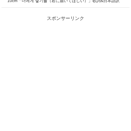
10cm「너에게 닿기를（君に届いてほしい）」歌詞&日本語訳
スポンサーリンク