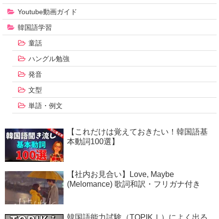
Youtube動画ガイド
韓国語学習
童話
ハングル勉強
発音
文型
単語・例文
【これだけは覚えておきたい！韓国語基
本動詞100選】
【社内お見合い】Love, Maybe
(Melomance) 歌詞和訳・フリガナ付き
韓国語能力試験（TOPIKⅠ）によく出る