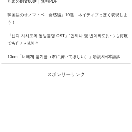
ための例文80選｜無料PDF
韓国語のオノマトペ「食感編」10選｜ネイティブっぽく表現しよ
う！
『센과 치히로의 행방불명 OST』”언제나 몇 번이라도(いつも何度
でも)” 가사&해석
10cm「너에게 닿기를（君に届いてほしい）」歌詞&日本語訳
スポンサーリンク