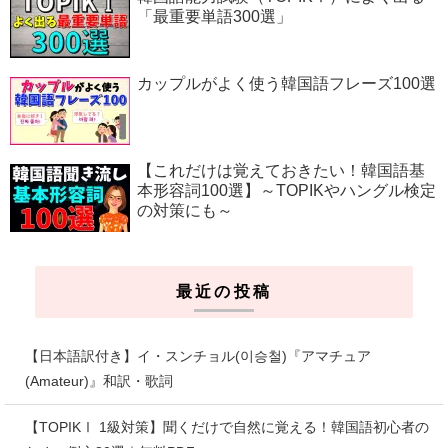
「最重要単語300選」
カップルがよく使う韓国語フレーズ100選
【これだけは覚えておきたい！韓国語基
本形容詞100選】～TOPIKやハングル検定
の対策にも～
最近の投稿
【日本語訳付き】イ・スンチョル(이승철)『アマチュア
(Amateur)』和訳・歌詞
【TOPIKⅠ 1級対策】聞くだけで自然に覚える！韓国語初心者の