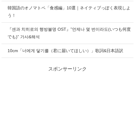
韓国語のオノマトペ「食感編」10選｜ネイティブっぽく表現しよ
う！
『센과 치히로의 행방불명 OST』”언제나 몇 번이라도(いつも何度
でも)” 가사&해석
10cm「너에게 닿기를（君に届いてほしい）」歌詞&日本語訳
スポンサーリンク