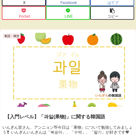
X
Facebook
はてブ
Pocket
LINE
コピー
単語・例文
【入門レベル】「과일(果物)」に関する韓国語
いんぎん皆さん、アンニョン👋今日は「果物」について勉強してみましょ
う❣ いんぎんいんぎんは「복숭아」、「수박」、「딸기」が好きです💖