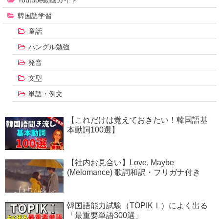
Youtube動画ガイド
韓国語学習
童話
ハングル勉強
発音
文型
単語・例文
【これだけは覚えておきたい！韓国語基
本動詞100選】
【社内お見合い】Love, Maybe
(Melomance) 歌詞和訳・フリガナ付き
韓国語能力試験（TOPIKⅠ）によく出る
「最重要単語300選」