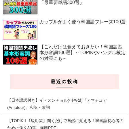
「最重要単語300選」
カップルがよく使う韓国語フレーズ100選
【これだけは覚えておきたい！韓国語基
本形容詞100選】～TOPIKやハングル検定
の対策にも～
最近の投稿
【日本語訳付き】イ・スンチョル(이승철)『アマチュア
(Amateur)』和訳・歌詞
【TOPIKⅠ 1級対策】聞くだけで自然に覚える！韓国語初心者の
ための例文80選｜無料PDF