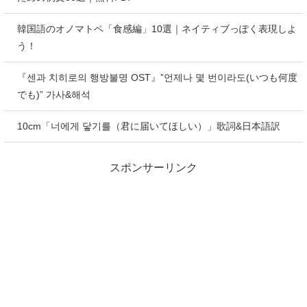
韓国語のオノマトペ「食感編」10選｜ネイティブっぽく表現しよ
う！
『센과 치히로의 행방불명 OST』”언제나 몇 번이라도(いつも何度
でも)” 가사&해석
10cm「너에게 닿기를（君に届いてほしい）」歌詞&日本語訳
スポンサーリンク