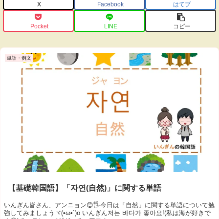
X
Facebook
はてブ
Pocket
LINE
コピー
単語・例文
【基礎韓国語】「자연(自然)」に関する単語
いんぎん皆さん、アンニョン😊🖐今日は「自然」に関する単語について勉
強してみましょうヾ(•ω•`)o いんぎん저는 바다가 좋아요!(私は海が好きで