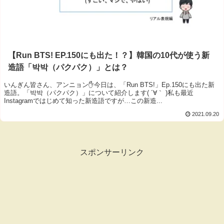
【Run BTS! EP.150にも出た！？】韓国の10代が使う新
造語「박박（パクパク）」とは？
いんぎん皆さん、アンニョン✋今日は、「Run BTS!」Ep.150にも出た新
造語。「박박（パクパク）」について紹介します( ´∀｀ )私も最近
Instagramではじめて知った新造語ですが…この新造...
2021.09.20
スポンサーリンク