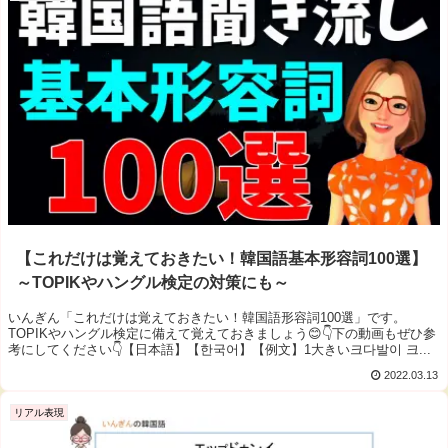
【これだけは覚えておきたい！韓国語基本形容詞100選】
～TOPIKやハングル検定の対策にも～
いんぎん「これだけは覚えておきたい！韓国語形容詞100選」です。
TOPIKやハングル検定に備えて覚えておきましょう😊👇下の動画もぜひ参
考にしてください👇【日本語】【한국어】【例文】1大きい크다발이 크...
2022.03.13
リアル表現