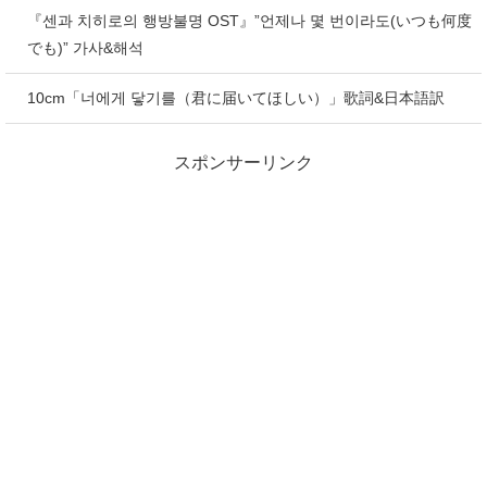
『센과 치히로의 행방불명 OST』”언제나 몇 번이라도(いつも何度
でも)” 가사&해석
10cm「너에게 닿기를（君に届いてほしい）」歌詞&日本語訳
スポンサーリンク