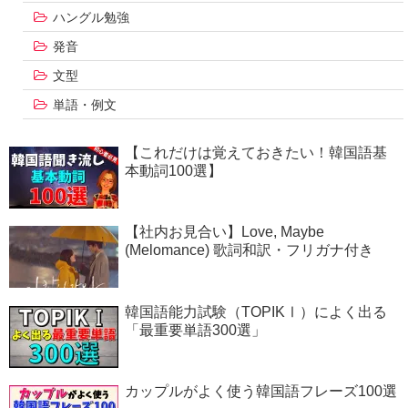
ハングル勉強
発音
文型
単語・例文
【これだけは覚えておきたい！韓国語基
本動詞100選】
【社内お見合い】Love, Maybe
(Melomance) 歌詞和訳・フリガナ付き
韓国語能力試験（TOPIKⅠ）によく出る
「最重要単語300選」
カップルがよく使う韓国語フレーズ100選