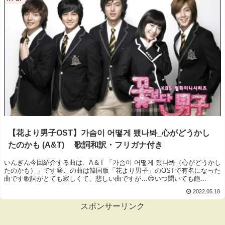
【花より男子OST】가슴이 어떻게 됐나봐_心がどうかし
たのかも (A&T) 歌詞和訳・フリガナ付き
いんぎん今回紹介する曲は、A＆T 「가슴이 어떻게 됐나봐（心がどうかし
たのかも）」です😀この曲は韓国版「花より男子」のOSTで有名になった
曲です歌詞がとても寂しくて、悲しい曲ですが…😢いつ聞いても飽...
2022.05.18
スポンサーリンク