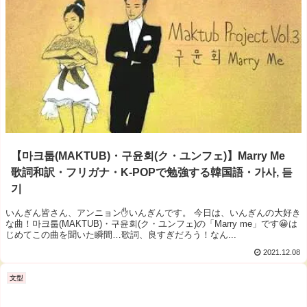
【마크툽(MAKTUB)・구윤회(ク・ユンフェ)】Marry Me
歌詞和訳・フリガナ・K-POPで勉強する韓国語・가사, 듣
기
いんぎん皆さん、アンニョン✋いんぎんです。 今日は、いんぎんの大好き
な曲！마크툽(MAKTUB)・구윤회(ク・ユンフェ)の「Marry me」です😀は
じめてこの曲を聞いた瞬間…歌詞、良すぎだろう！なん...
2021.12.08
文型