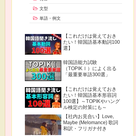
文型
単語・例文
【これだけは覚えておき
たい！韓国語基本動詞100
選】
韓国語能力試験
（TOPIKⅠ）によく出る
「最重要単語300選」
【これだけは覚えておき
たい！韓国語基本形容詞
100選】～TOPIKやハング
ル検定の対策にも～
【社内お見合い】Love,
Maybe (Melomance) 歌詞
和訳・フリガナ付き