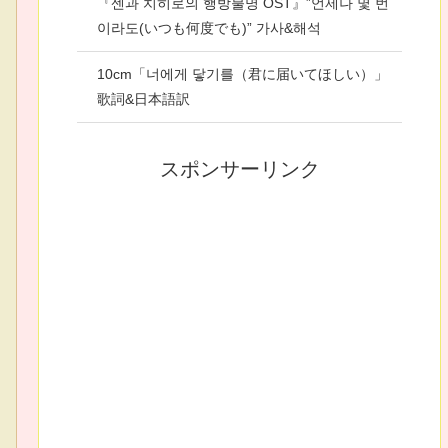
『센과 치히로의 행방불명 OST』”언제나 몇 번
이라도(いつも何度でも)” 가사&해석
10cm「너에게 닿기를（君に届いてほしい）」
歌詞&日本語訳
スポンサーリンク