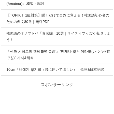
(Amateur)』和訳・歌詞
【TOPIKⅠ 1級対策】聞くだけで自然に覚える！韓国語初心者の
ための例文80選｜無料PDF
韓国語のオノマトペ「食感編」10選｜ネイティブっぽく表現しよ
う！
『센과 치히로의 행방불명 OST』”언제나 몇 번이라도(いつも何度
でも)” 가사&해석
10cm「너에게 닿기를（君に届いてほしい）」歌詞&日本語訳
スポンサーリンク