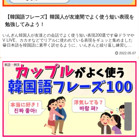
【韓国語フレーズ】韓国人が友達間でよく使う短い表現を
勉強してみよう！
いんぎん韓国人が友達との会話でよく使う短い表現200選です😀ドラマや
V LIVE、カカオなどでリアルに使われている表現をギュッと集めました
😁日本語を韓国語に素早く訳せるように、いんぎんと繰り返し練習し...
2022.05.07
単語・例文