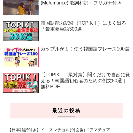
(Melomance) 歌詞和訳・フリガナ付き
韓国語能力試験（TOPIKⅠ）によく出る
「最重要単語300選」
カップルがよく使う韓国語フレーズ100選
【TOPIKⅠ 1級対策】聞くだけで自然に覚
える！韓国語初心者のための例文80選｜
無料PDF
最近の投稿
【日本語訳付き】イ・スンチョル(이승철)『アマチュア