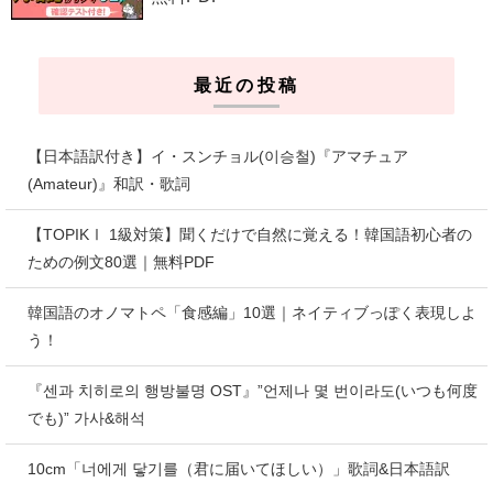
最近の投稿
【日本語訳付き】イ・スンチョル(이승철)『アマチュア
(Amateur)』和訳・歌詞
【TOPIKⅠ 1級対策】聞くだけで自然に覚える！韓国語初心者の
ための例文80選｜無料PDF
韓国語のオノマトペ「食感編」10選｜ネイティブっぽく表現しよ
う！
『센과 치히로의 행방불명 OST』”언제나 몇 번이라도(いつも何度
でも)” 가사&해석
10cm「너에게 닿기를（君に届いてほしい）」歌詞&日本語訳