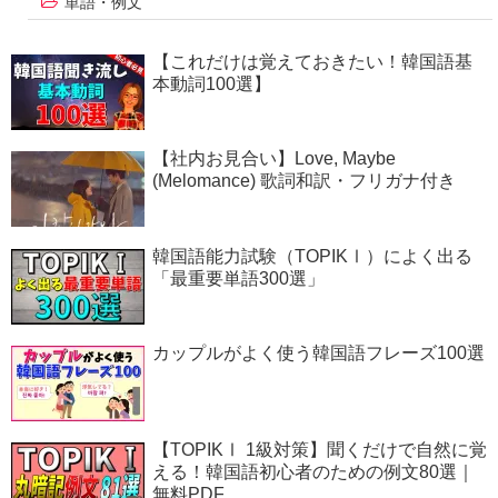
単語・例文
【これだけは覚えておきたい！韓国語基
本動詞100選】
【社内お見合い】Love, Maybe
(Melomance) 歌詞和訳・フリガナ付き
韓国語能力試験（TOPIKⅠ）によく出る
「最重要単語300選」
カップルがよく使う韓国語フレーズ100選
【TOPIKⅠ 1級対策】聞くだけで自然に覚
える！韓国語初心者のための例文80選｜
無料PDF