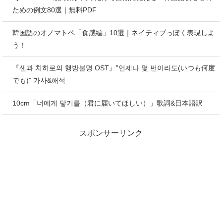
ための例文80選｜無料PDF
韓国語のオノマトペ「食感編」10選｜ネイティブっぽく表現しよ
う！
『센과 치히로의 행방불명 OST』”언제나 몇 번이라도(いつも何度
でも)” 가사&해석
10cm「너에게 닿기를（君に届いてほしい）」歌詞&日本語訳
スポンサーリンク