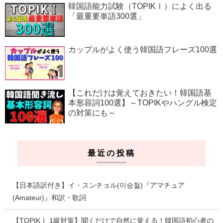
韓国語能力試験（TOPIKⅠ）によく出る
「最重要単語300選」
カップルがよく使う韓国語フレーズ100選
【これだけは覚えておきたい！韓国語基
本形容詞100選】～TOPIKやハングル検定
の対策にも～
最近の投稿
【日本語訳付き】イ・スンチョル(이승철)『アマチュア
(Amateur)』和訳・歌詞
【TOPIKⅠ 1級対策】聞くだけで自然に覚える！韓国語初心者の