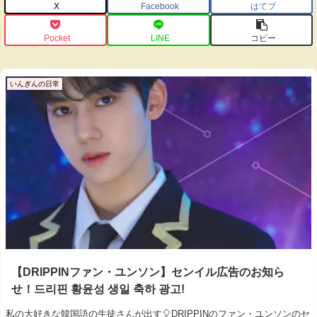
X
Facebook
はてブ
Pocket
LINE
コピー
いんぎんの日常
【DRIPPINファン・ユンソン】センイル広告のお知ら
せ！드리핀 황윤성 생일 축하 광고!
私の大好きな韓国語の生徒さんが出す🎈DRIPPINのファン・ユンソンのセ