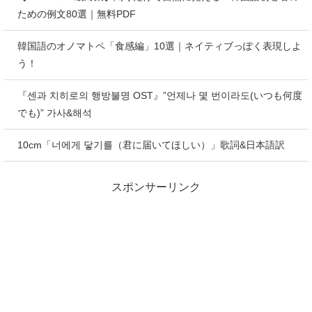
ための例文80選｜無料PDF
韓国語のオノマトペ「食感編」10選｜ネイティブっぽく表現しよ
う！
『센과 치히로의 행방불명 OST』”언제나 몇 번이라도(いつも何度
でも)” 가사&해석
10cm「너에게 닿기를（君に届いてほしい）」歌詞&日本語訳
スポンサーリンク