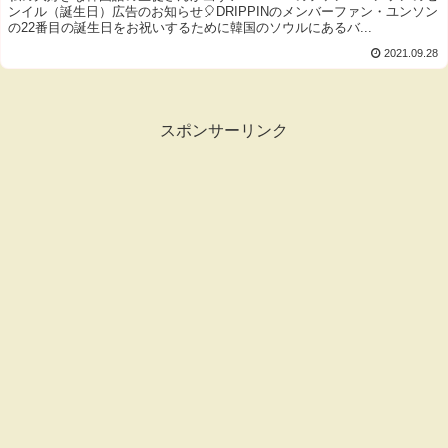
ンイル（誕生日）広告のお知らせ🎈DRIPPINのメンバーファン・ユンソン
の22番目の誕生日をお祝いするために韓国のソウルにあるバ...
2021.09.28
スポンサーリンク