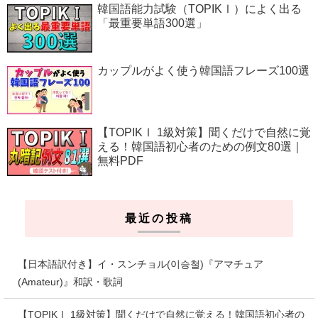
韓国語能力試験（TOPIKⅠ）によく出る
「最重要単語300選」
カップルがよく使う韓国語フレーズ100選
【TOPIKⅠ 1級対策】聞くだけで自然に覚
える！韓国語初心者のための例文80選｜
無料PDF
最近の投稿
【日本語訳付き】イ・スンチョル(이승철)『アマチュア
(Amateur)』和訳・歌詞
【TOPIKⅠ 1級対策】聞くだけで自然に覚える！韓国語初心者の