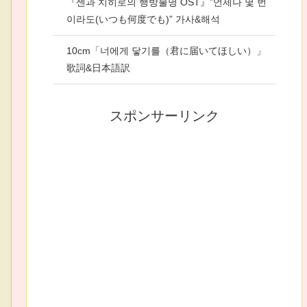
『센과 치히로의 행방불명 OST』”언제나 몇 번
이라도(いつも何度でも)” 가사&해석
10cm「너에게 닿기를（君に届いてほしい）」
歌詞&日本語訳
スポンサーリンク