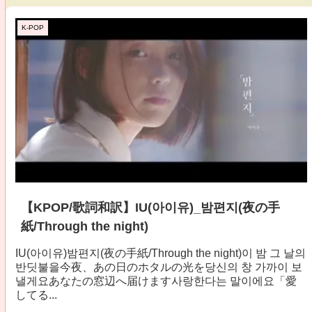
K-POP
【KPOP/歌詞和訳】IU(아이유)_밤편지(夜の手
紙/Through the night)
IU(아이유)밤편지(夜の手紙/Through the night)이 밤 그 날의
반딧불을今夜、あの日のホタルの光を당신의 창 가까이 보
낼게요あなたの窓辺へ届けます사랑한다는 말이에요「愛
してる...