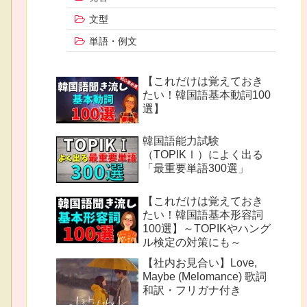
文型
単語・例文
【これだけは覚えておき
たい！韓国語基本動詞100
選】
韓国語能力試験
（TOPIKⅠ）によく出る
「最重要単語300選」
【これだけは覚えておき
たい！韓国語基本形容詞
100選】～TOPIKやハング
ル検定の対策にも～
【社内お見合い】Love,
Maybe (Melomance) 歌詞
和訳・フリガナ付き