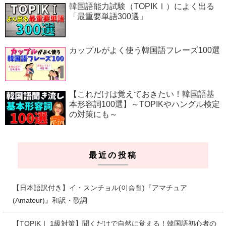
韓国語能力試験（TOPIKⅠ）によく出る
「最重要単語300選」
カップルがよく使う韓国語フレーズ100選
【これだけは覚えておきたい！韓国語基
本形容詞100選】～TOPIKやハングル検定
の対策にも～
最近の投稿
【日本語訳付き】イ・スンチョル(이승철)『アマチュア
(Amateur)』和訳・歌詞
【TOPIKⅠ 1級対策】聞くだけで自然に覚える！韓国語初心者の