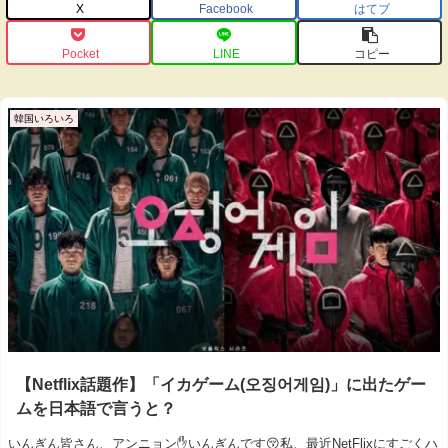
X
Facebook
はてブ
Pocket
LINE
コピー
韓国いろいろ
【Netflix話題作】「イカゲーム(오징어게임)」に出たゲー
ムを日本語で言うと？
いんぎん皆さん、アンニョン✋いんぎんです😚私、最近NetFlixにすごくハ