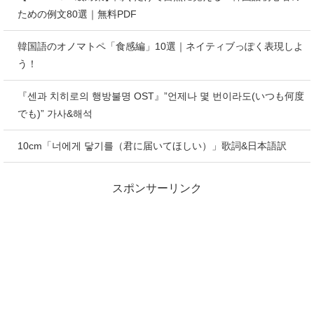
ための例文80選｜無料PDF
韓国語のオノマトペ「食感編」10選｜ネイティブっぽく表現しよ
う！
『센과 치히로의 행방불명 OST』”언제나 몇 번이라도(いつも何度
でも)” 가사&해석
10cm「너에게 닿기를（君に届いてほしい）」歌詞&日本語訳
スポンサーリンク