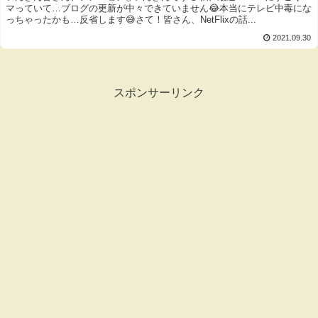
マっていて…ブログの更新が中々できていません😂本当にテレビ中毒にな
っちゃったかも…反省します😅さて！皆さん、NetFlixの話...
2021.09.30
スポンサーリンク