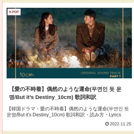
K-POP
【愛の不時着】偶然のような運命(우연인 듯 운
명/But it’s Destiny_10cm) 歌詞和訳
【韓国ドラマ・愛の不時着】偶然のような運命(우연인 듯
운명/But it's Destiny_10cm) 歌詞和訳・読み方・Lyrics
2022.11.25