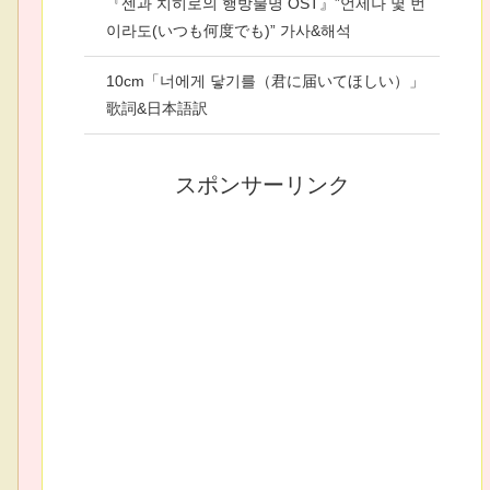
『센과 치히로의 행방불명 OST』”언제나 몇 번
이라도(いつも何度でも)” 가사&해석
10cm「너에게 닿기를（君に届いてほしい）」
歌詞&日本語訳
スポンサーリンク