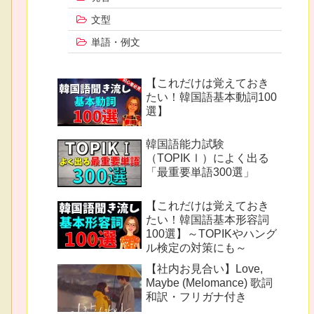
文型
単語・例文
【これだけは覚えておき
たい！韓国語基本動詞100
選】
韓国語能力試験
（TOPIKⅠ）によく出る
「最重要単語300選」
【これだけは覚えておき
たい！韓国語基本形容詞
100選】～TOPIKやハング
ル検定の対策にも～
【社内お見合い】Love,
Maybe (Melomance) 歌詞
和訳・フリガナ付き