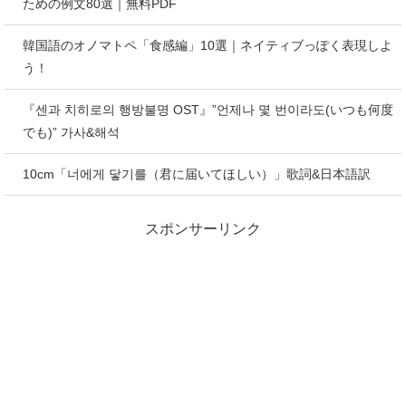
ための例文80選｜無料PDF
韓国語のオノマトペ「食感編」10選｜ネイティブっぽく表現しよ
う！
『센과 치히로의 행방불명 OST』”언제나 몇 번이라도(いつも何度
でも)” 가사&해석
10cm「너에게 닿기를（君に届いてほしい）」歌詞&日本語訳
スポンサーリンク