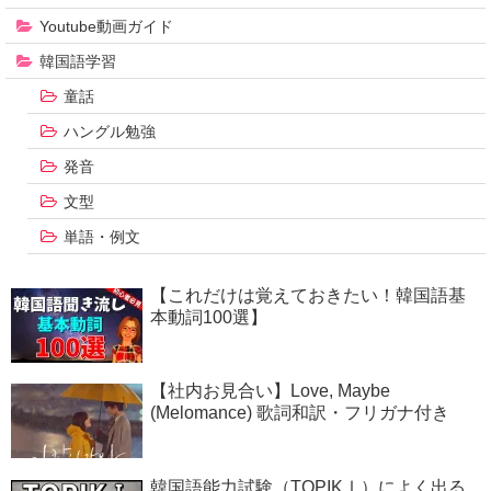
Youtube動画ガイド
韓国語学習
童話
ハングル勉強
発音
文型
単語・例文
【これだけは覚えておきたい！韓国語基
本動詞100選】
【社内お見合い】Love, Maybe
(Melomance) 歌詞和訳・フリガナ付き
韓国語能力試験（TOPIKⅠ）によく出る