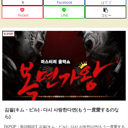
X
Facebook
はてブ
Pocket
LINE
コピー
K-POP
김필(キム・ピル) ‐ 다시 사랑한다면(もう一度愛するのな
ら)
【KPOP・歌詞和訳】김필(キム・ピル) ‐ 다시 사랑한다면(もう一度愛する