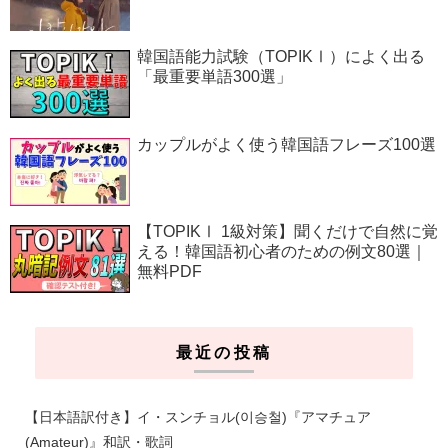
韓国語能力試験（TOPIKⅠ）によく出る
「最重要単語300選」
カップルがよく使う韓国語フレーズ100選
【TOPIKⅠ 1級対策】聞くだけで自然に覚
える！韓国語初心者のための例文80選｜
無料PDF
最近の投稿
【日本語訳付き】イ・スンチョル(이승철)『アマチュア
(Amateur)』和訳・歌詞