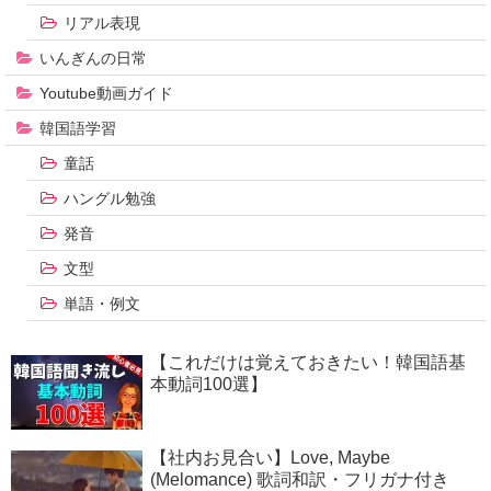
リアル表現
いんぎんの日常
Youtube動画ガイド
韓国語学習
童話
ハングル勉強
発音
文型
単語・例文
【これだけは覚えておきたい！韓国語基
本動詞100選】
【社内お見合い】Love, Maybe
(Melomance) 歌詞和訳・フリガナ付き