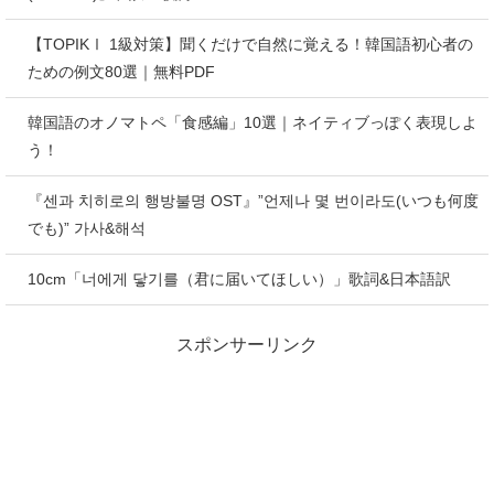
【TOPIKⅠ 1級対策】聞くだけで自然に覚える！韓国語初心者の
ための例文80選｜無料PDF
韓国語のオノマトペ「食感編」10選｜ネイティブっぽく表現しよ
う！
『센과 치히로의 행방불명 OST』”언제나 몇 번이라도(いつも何度
でも)” 가사&해석
10cm「너에게 닿기를（君に届いてほしい）」歌詞&日本語訳
スポンサーリンク