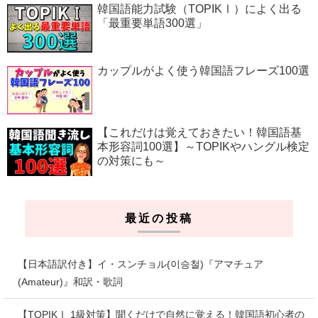
韓国語能力試験（TOPIKⅠ）によく出る
「最重要単語300選」
カップルがよく使う韓国語フレーズ100選
【これだけは覚えておきたい！韓国語基
本形容詞100選】～TOPIKやハングル検定
の対策にも～
最近の投稿
【日本語訳付き】イ・スンチョル(이승철)『アマチュア
(Amateur)』和訳・歌詞
【TOPIKⅠ 1級対策】聞くだけで自然に覚える！韓国語初心者の