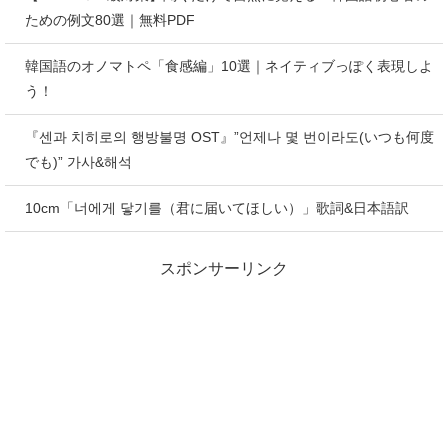
ための例文80選｜無料PDF
韓国語のオノマトペ「食感編」10選｜ネイティブっぽく表現しよ
う！
『센과 치히로의 행방불명 OST』”언제나 몇 번이라도(いつも何度
でも)” 가사&해석
10cm「너에게 닿기를（君に届いてほしい）」歌詞&日本語訳
スポンサーリンク