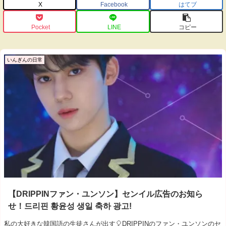
X
Facebook
はてブ
Pocket
LINE
コピー
いんぎんの日常
【DRIPPINファン・ユンソン】センイル広告のお知ら
せ！드리핀 황윤성 생일 축하 광고!
私の大好きな韓国語の生徒さんが出す🎈DRIPPINのファン・ユンソンのセ