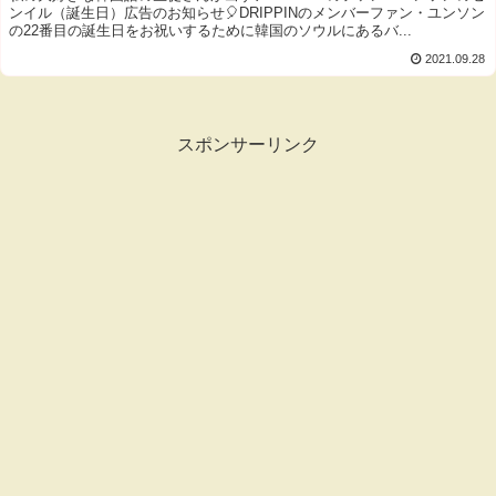
ンイル（誕生日）広告のお知らせ🎈DRIPPINのメンバーファン・ユンソン
の22番目の誕生日をお祝いするために韓国のソウルにあるバ...
2021.09.28
スポンサーリンク