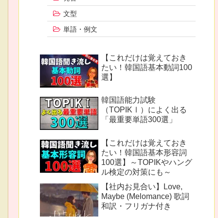
文型
単語・例文
【これだけは覚えておき
たい！韓国語基本動詞100
選】
韓国語能力試験
（TOPIKⅠ）によく出る
「最重要単語300選」
【これだけは覚えておき
たい！韓国語基本形容詞
100選】～TOPIKやハング
ル検定の対策にも～
【社内お見合い】Love,
Maybe (Melomance) 歌詞
和訳・フリガナ付き