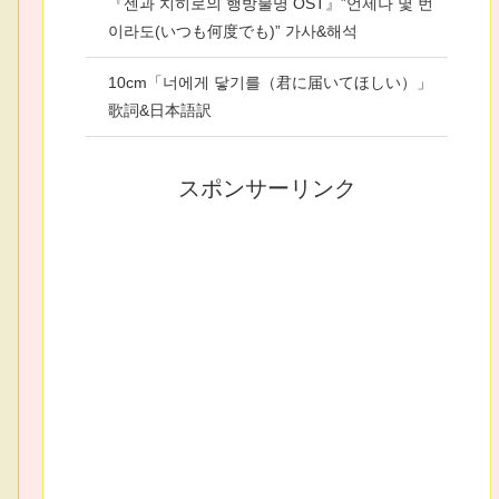
『센과 치히로의 행방불명 OST』”언제나 몇 번
이라도(いつも何度でも)” 가사&해석
10cm「너에게 닿기를（君に届いてほしい）」
歌詞&日本語訳
スポンサーリンク