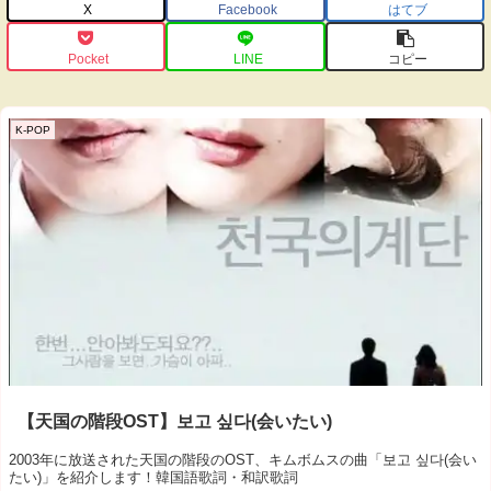
X
Facebook
はてブ
Pocket
LINE
コピー
K-POP
【天国の階段OST】보고 싶다(会いたい)
2003年に放送された天国の階段のOST、キムボムスの曲「보고 싶다(会い
たい)」を紹介します！韓国語歌詞・和訳歌詞