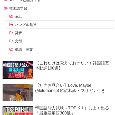
Youtube動画ガイド
韓国語学習
童話
ハングル勉強
発音
文型
単語・例文
【これだけは覚えておきたい！韓国語基
本動詞100選】
【社内お見合い】Love, Maybe
(Melomance) 歌詞和訳・フリガナ付き
韓国語能力試験（TOPIKⅠ）によく出る
「最重要単語300選」