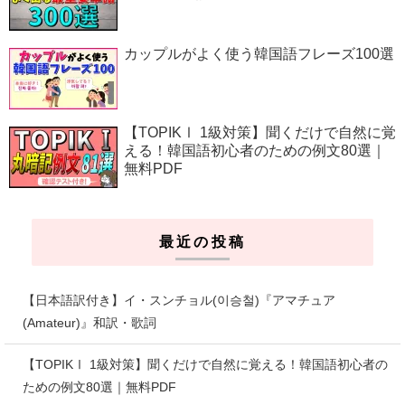
カップルがよく使う韓国語フレーズ100選
【TOPIKⅠ 1級対策】聞くだけで自然に覚
える！韓国語初心者のための例文80選｜
無料PDF
最近の投稿
【日本語訳付き】イ・スンチョル(이승철)『アマチュア
(Amateur)』和訳・歌詞
【TOPIKⅠ 1級対策】聞くだけで自然に覚える！韓国語初心者の
ための例文80選｜無料PDF