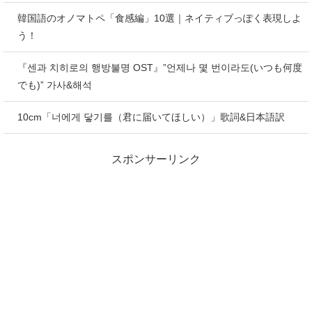
韓国語のオノマトペ「食感編」10選｜ネイティブっぽく表現しよ
う！
『센과 치히로의 행방불명 OST』”언제나 몇 번이라도(いつも何度
でも)” 가사&해석
10cm「너에게 닿기를（君に届いてほしい）」歌詞&日本語訳
スポンサーリンク