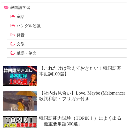
韓国語学習
童話
ハングル勉強
発音
文型
単語・例文
【これだけは覚えておきたい！韓国語基
本動詞100選】
【社内お見合い】Love, Maybe (Melomance)
歌詞和訳・フリガナ付き
韓国語能力試験（TOPIKⅠ）によく出る
「最重要単語300選」