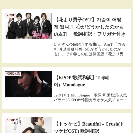
K-POP
【花より男子OST】가슴이 어떻
게 됐나봐_心がどうかしたのかも
(A&T) 歌詞和訳・フリガナ付き
いんぎん今回紹介する曲は、A＆T 「가슴
이 어떻게 됐나봐（心がどうかしたのか
も）」です😀この曲は韓国版「花より男
子」のOSTで有名になった曲です歌詞がと
ても寂しくて、悲しい曲ですが…😢いつ聞
いても飽きない名曲です！A&T가슴이 어떻
게 됐...
韓国豆知識
【KPOP/歌詞和訳】Tei(테
이)_Monologue
Tei(테이)_Monologue 歌詞/和訳歌詞/人気
バラード/KPOP/韓国カラオケ人気チャート
K-POP
【トッケビ】Beautiful – Crush(ト
ッケビOST) 歌詞和訳