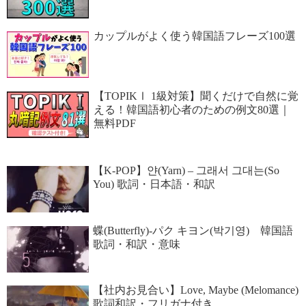
カップルがよく使う韓国語フレーズ100選
【TOPIKⅠ 1級対策】聞くだけで自然に覚
える！韓国語初心者のための例文80選｜
無料PDF
【K-POP】얀(Yarn) – 그래서 그대는(So
You) 歌詞・日本語・和訳
蝶(Butterfly)‐パク キヨン(박기영) 韓国語
歌詞・和訳・意味
【社内お見合い】Love, Maybe (Melomance)
歌詞和訳・フリガナ付き