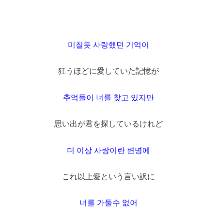
미칠듯 사랑했던 기억이
狂うほどに愛していた記憶が
추억들이 너를 찾고 있지만
思い出が君を探しているけれど
더 이상 사랑이란 변명에
これ以上愛という言い訳に
너를 가둘수 없어