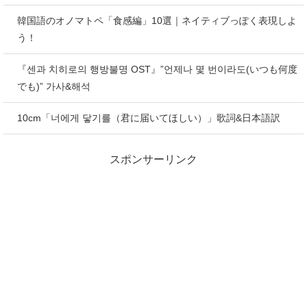
韓国語のオノマトペ「食感編」10選｜ネイティブっぽく表現しよ
う！
『센과 치히로의 행방불명 OST』”언제나 몇 번이라도(いつも何度
でも)” 가사&해석
10cm「너에게 닿기를（君に届いてほしい）」歌詞&日本語訳
スポンサーリンク