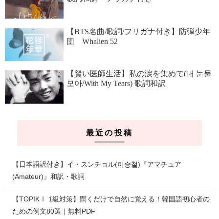
【BTS名曲/歌詞/フリガナ付き】防弾少年
団 Whalien 52
【賢い医師生活】私の涙を集めて(내 눈물
모아/With My Tears) 歌詞和訳
最近の投稿
【日本語訳付き】イ・スンチョル(이승철)『アマチュア
(Amateur)』和訳・歌詞
【TOPIKⅠ 1級対策】聞くだけで自然に覚える！韓国語初心者の
ための例文80選｜無料PDF