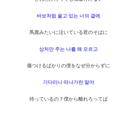
바보처럼 울고 있는 너의 곁에
馬鹿みたいに泣いている君のそばに
상처만 주는 나를 왜 모르고
傷つけるばかりの僕をなぜ分からずに
기다리니 떠나가란 말야
待っているの？僕から離れろってば