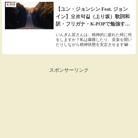
K-POP
【ユン・ジョンシン Feat. ジョン
イン】오르막길（上り坂）歌詞和
訳・フリガナ・K-POPで勉強する
韓国語・가사, 듣기
いんぎん皆さんは、精神的に疲れた時に何
をしますか？私は爆睡したり、音楽を聞い
たりしながら精神状態を安定させます😂今
日紹介する曲は、私が精神的に疲れた時に
よく聞く曲です。この曲を聞いていると、
今はとても辛くても、いつか振り返れば
「私、本当に大...
スポンサーリンク