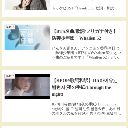
トッケビOST「Beautiful」歌詞・和訳
K-POP
【BTS名曲/歌詞/フリガナ付き】
防弾少年団 Whalien 52
いんぎん皆さん、アンニョン😊🖐今日は
「防弾少年団（BTS）のWhalien 52」とい
う曲のご紹介です！「Whalien 52」という
曲は、DynamiteやButterのようにみんなに
知られている曲ではありませんが、個人的
にはBTSの「隠...
K-POP
【KPOP/歌詞和訳】IU(아이유)_
밤편지(夜の手紙/Through the
night)
IU(아이유)밤편지(夜の手紙/Through the
night)이 밤 그 날의 반딧불을今夜、あの日
のホタルの光を당신의 창 가까이 보낼게요
あなたの窓辺へ届けます사랑한다는 말이에
요「愛してる」という言葉です나 우리의
첫 입맞춤을...