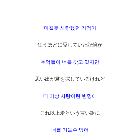
미칠듯 사랑했던 기억이
狂うほどに愛していた記憶が
추억들이 너를 찾고 있지만
思い出が君を探しているけれど
더 이상 사랑이란 변명에
これ以上愛という言い訳に
너를 가둘수 없어