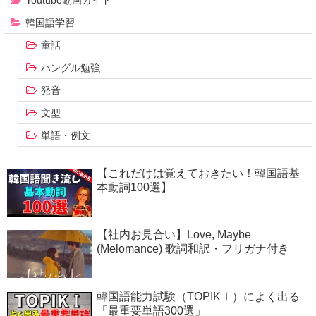
Youtube動画ガイド
韓国語学習
童話
ハングル勉強
発音
文型
単語・例文
【これだけは覚えておきたい！韓国語基
本動詞100選】
【社内お見合い】Love, Maybe
(Melomance) 歌詞和訳・フリガナ付き
韓国語能力試験（TOPIKⅠ）によく出る
「最重要単語300選」