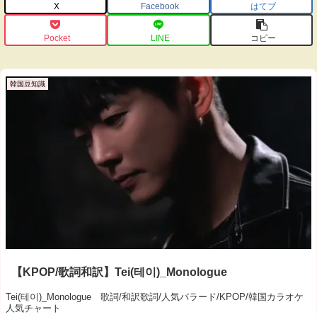
X
Facebook
はてブ
Pocket
LINE
コピー
韓国豆知識
【KPOP/歌詞和訳】Tei(테이)_Monologue
Tei(테이)_Monologue 歌詞/和訳歌詞/人気バラード/KPOP/韓国カラオケ
人気チャート