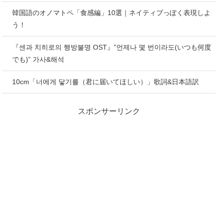
韓国語のオノマトペ「食感編」10選｜ネイティブっぽく表現しよ
う！
『센과 치히로의 행방불명 OST』”언제나 몇 번이라도(いつも何度
でも)” 가사&해석
10cm「너에게 닿기를（君に届いてほしい）」歌詞&日本語訳
スポンサーリンク