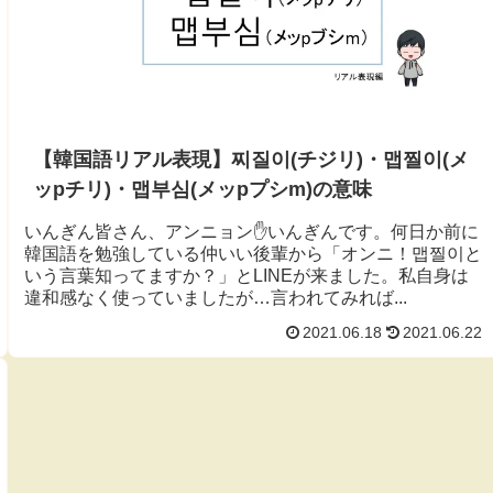
【韓国語リアル表現】찌질이(チジリ)・맵찔이(メ
ッpチリ)・맵부심(メッpプシm)の意味
いんぎん皆さん、アンニョン✋いんぎんです。何日か前に
韓国語を勉強している仲いい後輩から「オンニ！맵찔이と
いう言葉知ってますか？」とLINEが来ました。私自身は
違和感なく使っていましたが…言われてみれば...
2021.06.18
2021.06.22