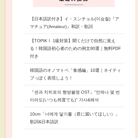
【日本語訳付き】イ・スンチョル(이승철)『ア
マチュア(Amateur)』和訳・歌詞
【TOPIKⅠ 1級対策】聞くだけで自然に覚え
る！韓国語初心者のための例文80選｜無料PDF
付き
韓国語のオノマトペ「食感編」10選｜ネイティ
ブっぽく表現しよう！
『센과 치히로의 행방불명 OST』”언제나 몇 번
이라도(いつも何度でも)” 가사&해석
10cm「너에게 닿기를（君に届いてほしい）」
歌詞&日本語訳