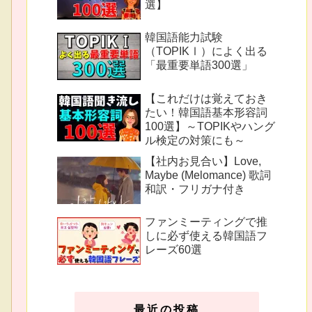
選】
韓国語能力試験
（TOPIKⅠ）によく出る
「最重要単語300選」
【これだけは覚えておき
たい！韓国語基本形容詞
100選】～TOPIKやハング
ル検定の対策にも～
【社内お見合い】Love,
Maybe (Melomance) 歌詞
和訳・フリガナ付き
ファンミーティングで推
しに必ず使える韓国語フ
レーズ60選
最近の投稿