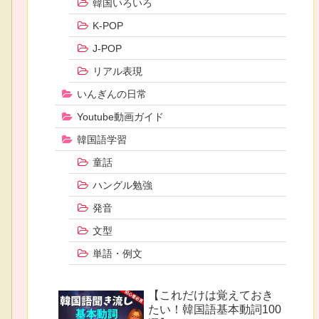
韓国いろいろ
K-POP
J-POP
リアル表現
いんぎんの日常
Youtube動画ガイド
韓国語学習
童話
ハングル勉強
発音
文型
単語・例文
【これだけは覚えておき
たい！韓国語基本動詞100