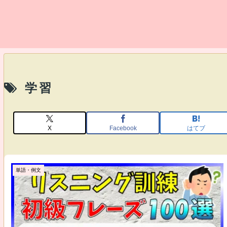
学習
X
Facebook
はてブ
単語・例文