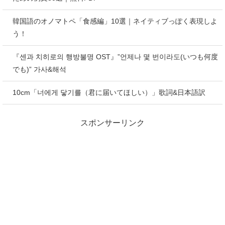
韓国語のオノマトペ「食感編」10選｜ネイティブっぽく表現しよ
う！
『센과 치히로의 행방불명 OST』”언제나 몇 번이라도(いつも何度
でも)” 가사&해석
10cm「너에게 닿기를（君に届いてほしい）」歌詞&日本語訳
スポンサーリンク