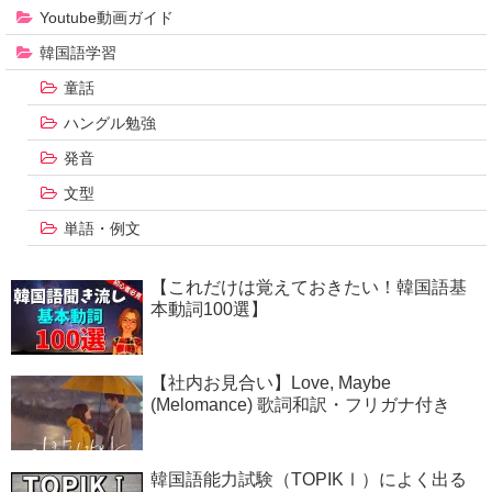
Youtube動画ガイド
韓国語学習
童話
ハングル勉強
発音
文型
単語・例文
【これだけは覚えておきたい！韓国語基
本動詞100選】
【社内お見合い】Love, Maybe
(Melomance) 歌詞和訳・フリガナ付き
韓国語能力試験（TOPIKⅠ）によく出る