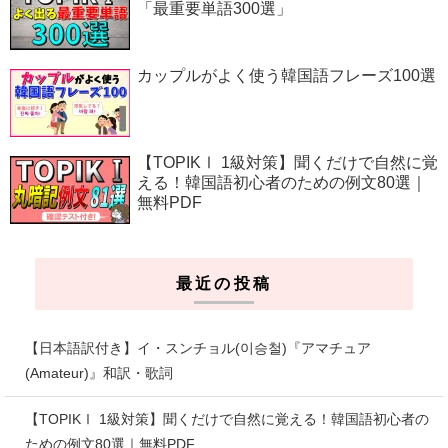
「最重要単語300選」
カップルがよく使う韓国語フレーズ100選
【TOPIKⅠ 1級対策】聞くだけで自然に覚
える！韓国語初心者のための例文80選｜
無料PDF
最近の投稿
【日本語訳付き】イ・スンチョル(이승철)『アマチュア
(Amateur)』和訳・歌詞
【TOPIKⅠ 1級対策】聞くだけで自然に覚える！韓国語初心者の
ための例文80選｜無料PDF