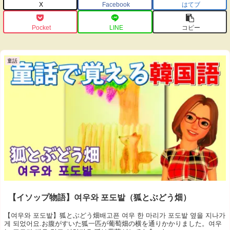
X
Facebook
はてブ
Pocket
LINE
コピー
童話
【イソップ物語】여우와 포도밭（狐とぶどう畑）
【여우와 포도밭】狐とぶどう畑배고픈 여우 한 마리가 포도밭 옆을 지나가
게 되었어요.お腹がすいた狐一匹が葡萄畑の横を通りかかりました。여우