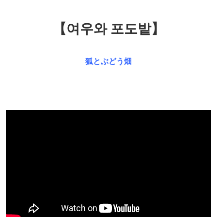
【여우와 포도밭】
狐とぶどう畑