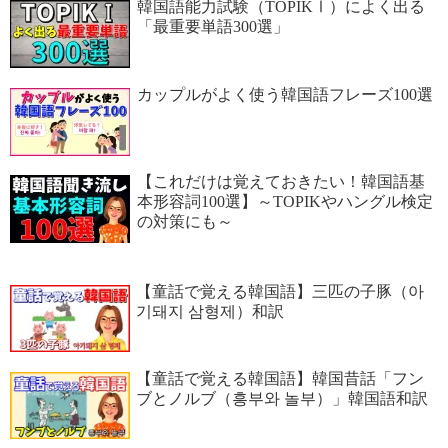
韓国語能力試験（TOPIKⅠ）によく出る
「最重要単語300選」
カップルがよく使う韓国語フレーズ100選
【これだけは覚えておきたい！韓国語基
本形容詞100選】～TOPIKやハングル検定
の対策にも～
【童話で覚える韓国語】三匹の子豚（아
기돼지 삼형제）和訳
【童話で覚える韓国語】韓国昔話「フン
ブとノルブ（흥부와 놀부）」韓国語和訳