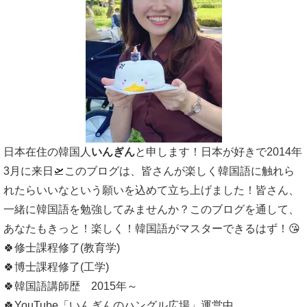
日本在住の韓国人
いんぎん
と申します！日本が好きで2014年
3月に来日🛫このブログは、皆さんが楽しく韓国語に触れら
れたらいいなという願いを込めて立ち上げました！皆さん、
一緒に韓国語を勉強してみませんか？このブログを通して、
あなたもきっと！楽しく！韓国語がマスターできるはず！😘
🍀修士課程修了(教育学)
🍀博士課程修了(工学)
🍀韓国語講師歴 2015年～
🍀YouTube「いんぎんのハングル広場」運営中