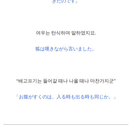
きたのです。
여우는 탄식하며 말하였지요.
狐は嘆きながら言いました。
“배고프기는 들어갈 때나 나올 때나 마찬가지군”
「お腹がすくのは、入る時も出る時も同じか。」