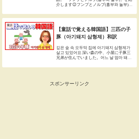
介します😉フンブとノルブ(흥부와 놀부)
昔々、フンブとノルブという兄弟が住んで
いました。옛날 옛날 흥부와 놀부라는 형제
가 살았습니다.弟のフンブは心が優しか...
童話
【童話で覚える韓国語】三匹の子
豚（아기돼지 삼형제）和訳
깊은 숲 속 오두막 집에 아기돼지 삼형제가
살고 있었어요.深い森の中、小屋に子豚三
兄弟が住んでいました。어느 날 엄마 돼지
가 말했어요.ある日、母豚が言いまし
た。"이젠 너희들도 다 컸으니까 각자 자기
집을 지어 살도록 해라....
スポンサーリンク