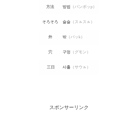
方法
방법
（バンボッp）
そろそろ
슬슬
（スㇽスㇽ）
外
밖
（バッk）
穴
구멍
（グモン）
三日
사흘
（サウㇽ）
スポンサーリンク