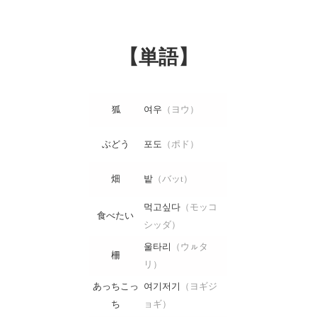
【単語】
狐
여우
（ヨウ）
ぶどう
포도
（ポド）
畑
밭
（バッt）
먹고싶다
（モッコ
食べたい
シッダ）
울타리
（ウㇽタ
柵
リ）
あっちこっ
여기저기
（ヨギジ
ち
ョギ）