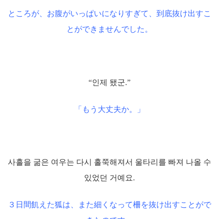
ところが、お腹がいっぱいになりすぎて、到底抜け出すこ
とができませんでした。
“인제 됐군.”
「もう大丈夫か。」
사흘을 굶은 여우는 다시 홀쭉해져서 울타리를 빠져 나올 수
있었던 거예요.
３日間飢えた狐は、また細くなって柵を抜け出すことがで