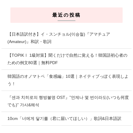
最近の投稿
【日本語訳付き】イ・スンチョル(이승철)『アマチュア
(Amateur)』和訳・歌詞
【TOPIKⅠ 1級対策】聞くだけで自然に覚える！韓国語初心者の
ための例文80選｜無料PDF
韓国語のオノマトペ「食感編」10選｜ネイティブっぽく表現しよ
う！
『센과 치히로의 행방불명 OST』”언제나 몇 번이라도(いつも何度
でも)” 가사&해석
10cm「너에게 닿기를（君に届いてほしい）」歌詞&日本語訳