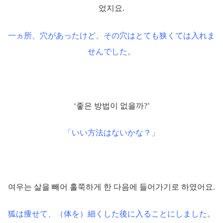
었지요.
一ヵ所、穴があったけど、その穴はとても狭くては入れま
せんでした。
‘좋은 방법이 없을까?’
「いい方法はないかな？」
여우는 살을 빼어 홀쭉하게 한 다음에 들어가기로 하였어요.
狐は痩せて、（体を）細くした後に入ることにしました。