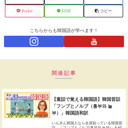
Pocket
LINE
コピー
こちらからも韓国語が学べます！
関連記事
童話
【童話で覚える韓国語】韓国昔話
「フンブとノルブ（흥부와 놀
부）」韓国語和訳
いんぎん韓国人なら全員知っている韓国昔
話。「フンブとノルブ(흥부와 놀부)」を紹