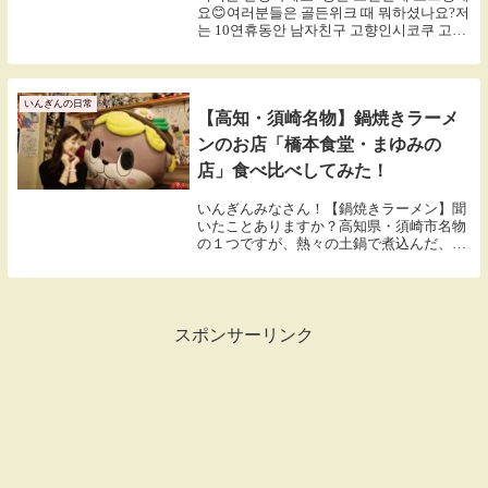
요😊여러분들은 골든위크 때 뭐하셨나요?저
는 10연휴동안 남자친구 고향인시코쿠 고치
현에 다녀왔어요!ㅎㅎㅎ제가 고치현을 정말
좋아해서 지금까지 10번 이상 다녀왔지만,,,
이번에는...
いんぎんの日常
【高知・須崎名物】鍋焼きラーメ
ンのお店「橋本食堂・まゆみの
店」食べ比べしてみた！
いんぎんみなさん！【鍋焼きラーメン】聞
いたことありますか？高知県・須崎市名物
の１つですが、熱々の土鍋で煮込んだ、鶏
ガラの醤油味のラーメンです。味は、比較
的あっさりしていて、地元で半世紀以上愛
されているラーメンだそうです😋今は、県
外の人々にも...
スポンサーリンク