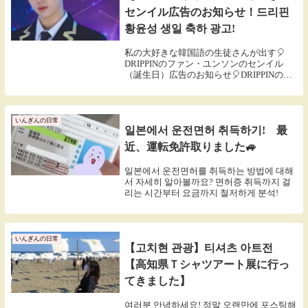
センイル広告のお知らせ！드리핀
황윤성 생일 축하 광고!
私の大好きな韓国語の生徒さんが出す🎈
DRIPPINのファン・ユンソンのセンイル
（誕生日）広告のお知らせ🎈DRIPPINのメ
ンバーファン・ユンソンの22番目の誕生日
をお祝いするために韓国のソウルにあるバ
ス停（ソンミンヤクスト）に10月7日から...
いんぎんの日常
일본에서 운전면허 취득하기! 最
近、運転免許取りました🚙
일본에서 운전면허를 취득하는 방법에 대해
서 자세히 알아볼까요? 면허증 취득까지 걸
리는 시간부터 요금까지 철저하게 분석!
いんぎんの日常
【고치현 관광】티셔츠 아트전
【高知県Ｔシャツアート展に行っ
てきました】
여러분 안녕하세요! 정말 오랜만에 포스팅해