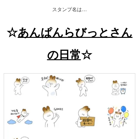
スタンプ名は…
☆
あんぱんらびっとさん
の日常
☆