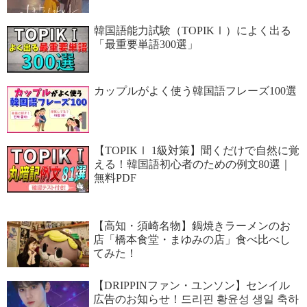
韓国語能力試験（TOPIKⅠ）によく出る
「最重要単語300選」
カップルがよく使う韓国語フレーズ100選
【TOPIKⅠ 1級対策】聞くだけで自然に覚
える！韓国語初心者のための例文80選｜
無料PDF
【高知・須崎名物】鍋焼きラーメンのお
店「橋本食堂・まゆみの店」食べ比べし
てみた！
【DRIPPINファン・ユンソン】センイル
広告のお知らせ！드리핀 황윤성 생일 축하