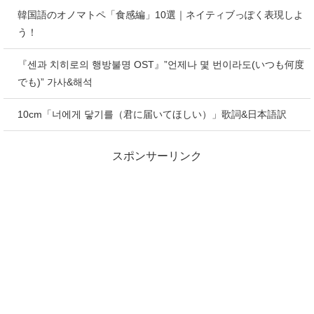
韓国語のオノマトペ「食感編」10選｜ネイティブっぽく表現しよ
う！
『센과 치히로의 행방불명 OST』”언제나 몇 번이라도(いつも何度
でも)” 가사&해석
10cm「너에게 닿기를（君に届いてほしい）」歌詞&日本語訳
スポンサーリンク