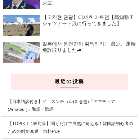
광고!
【고치현 관광】티셔츠 아트전【高知県Ｔ
シャツアート展に行ってきました】
일본에서 운전면허 취득하기! 最近、運転
免許取りました🚙
最近の投稿
【日本語訳付き】イ・スンチョル(이승철)『アマチュア
(Amateur)』和訳・歌詞
【TOPIKⅠ 1級対策】聞くだけで自然に覚える！韓国語初心者の
ための例文80選｜無料PDF