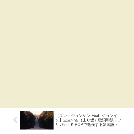
【ユン・ジョンシン Feat. ジョンイ
ン】오르막길（上り坂）歌詞和訳・フ
リガナ・K-POPで勉強する韓国語・가
사, 듣기