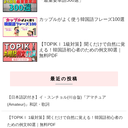
「最重要単語300選」
カップルがよく使う韓国語フレーズ100選
【TOPIKⅠ 1級対策】聞くだけで自然に覚
える！韓国語初心者のための例文80選｜
無料PDF
最近の投稿
【日本語訳付き】イ・スンチョル(이승철)『アマチュア
(Amateur)』和訳・歌詞
【TOPIKⅠ 1級対策】聞くだけで自然に覚える！韓国語初心者の
ための例文80選｜無料PDF