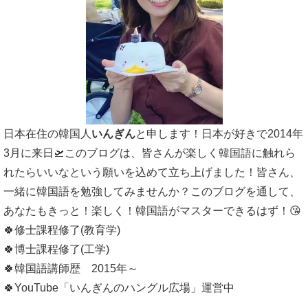
日本在住の韓国人
いんぎん
と申します！日本が好きで2014年
3月に来日🛫このブログは、皆さんが楽しく韓国語に触れら
れたらいいなという願いを込めて立ち上げました！皆さん、
一緒に韓国語を勉強してみませんか？このブログを通して、
あなたもきっと！楽しく！韓国語がマスターできるはず！😘
🍀修士課程修了(教育学)
🍀博士課程修了(工学)
🍀韓国語講師歴 2015年～
🍀YouTube「いんぎんのハングル広場」運営中