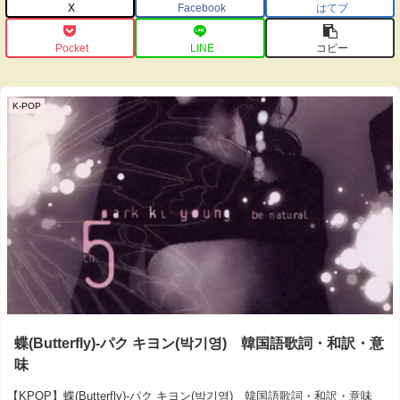
X
Facebook
はてブ
Pocket
LINE
コピー
K-POP
蝶(Butterfly)‐パク キヨン(박기영) 韓国語歌詞・和訳・意
味
【KPOP】蝶(Butterfly)‐パク キヨン(박기영) 韓国語歌詞・和訳・意味