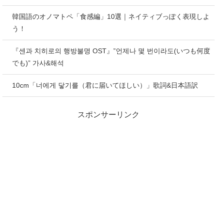
韓国語のオノマトペ「食感編」10選｜ネイティブっぽく表現しよ
う！
『센과 치히로의 행방불명 OST』”언제나 몇 번이라도(いつも何度
でも)” 가사&해석
10cm「너에게 닿기를（君に届いてほしい）」歌詞&日本語訳
スポンサーリンク