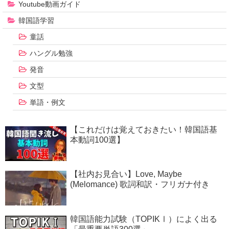
Youtube動画ガイド
韓国語学習
童話
ハングル勉強
発音
文型
単語・例文
【これだけは覚えておきたい！韓国語基
本動詞100選】
【社内お見合い】Love, Maybe
(Melomance) 歌詞和訳・フリガナ付き
韓国語能力試験（TOPIKⅠ）によく出る