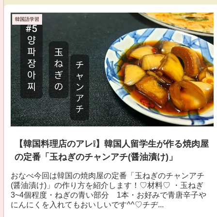
韓国語学習
【韓国料理店のアレ❕】韓国人留学生が作る焼肉屋
の定番「玉ねぎのチャンアチ(醤油漬け)」
おなべ今回は韓国の焼肉屋の定番「玉ねぎのチャンアチ
(醤油漬け)」の作り方を紹介します！♡材料♡ ・玉ねぎ
3~4個程度・ねぎの青い部分 1本・お好みで青唐辛子や
にんにくを入れてもおいしいです^^♡チヂ...