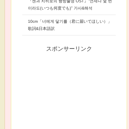
『센과 치히로의 행방불명 OST』”언제나 몇 번
이라도(いつも何度でも)” 가사&해석
10cm「너에게 닿기를（君に届いてほしい）」
歌詞&日本語訳
スポンサーリンク