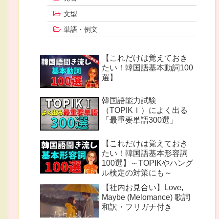
文型
単語・例文
【これだけは覚えておき
たい！韓国語基本動詞100
選】
韓国語能力試験
（TOPIKⅠ）によく出る
「最重要単語300選」
【これだけは覚えておき
たい！韓国語基本形容詞
100選】～TOPIKやハング
ル検定の対策にも～
【社内お見合い】Love,
Maybe (Melomance) 歌詞
和訳・フリガナ付き