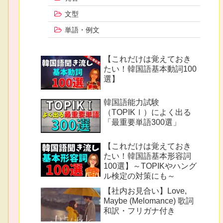
文型
単語・例文
【これだけは覚えておき
たい！韓国語基本動詞100
選】
韓国語能力試験
（TOPIKⅠ）によく出る
「最重要単語300選」
【これだけは覚えておき
たい！韓国語基本形容詞
100選】～TOPIKやハング
ル検定の対策にも～
【社内お見合い】Love,
Maybe (Melomance) 歌詞
和訳・フリガナ付き