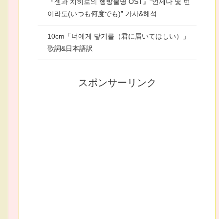
『센과 치히로의 행방불명 OST』”언제나 몇 번
이라도(いつも何度でも)” 가사&해석
10cm「너에게 닿기를（君に届いてほしい）」
歌詞&日本語訳
スポンサーリンク