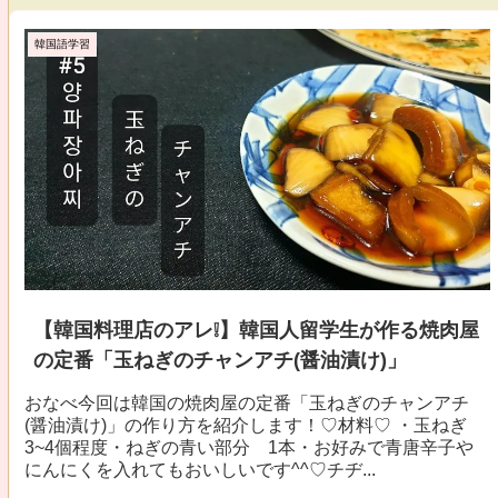
韓国語学習
【韓国料理店のアレ❕】韓国人留学生が作る焼肉屋
の定番「玉ねぎのチャンアチ(醤油漬け)」
おなべ今回は韓国の焼肉屋の定番「玉ねぎのチャンアチ
(醤油漬け)」の作り方を紹介します！♡材料♡ ・玉ねぎ
3~4個程度・ねぎの青い部分 1本・お好みで青唐辛子や
にんにくを入れてもおいしいです^^♡チヂ...