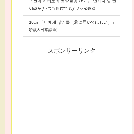
『센과 치히로의 행방불명 OST』”언제나 몇 번
이라도(いつも何度でも)” 가사&해석
10cm「너에게 닿기를（君に届いてほしい）」
歌詞&日本語訳
スポンサーリンク