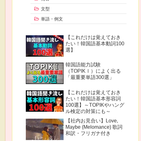
文型
単語・例文
【これだけは覚えておき
たい！韓国語基本動詞100
選】
韓国語能力試験
（TOPIKⅠ）によく出る
「最重要単語300選」
【これだけは覚えておき
たい！韓国語基本形容詞
100選】～TOPIKやハング
ル検定の対策にも～
【社内お見合い】Love,
Maybe (Melomance) 歌詞
和訳・フリガナ付き