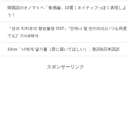
韓国語のオノマトペ「食感編」10選｜ネイティブっぽく表現しよ
う！
『센과 치히로의 행방불명 OST』”언제나 몇 번이라도(いつも何度
でも)” 가사&해석
10cm「너에게 닿기를（君に届いてほしい）」歌詞&日本語訳
スポンサーリンク