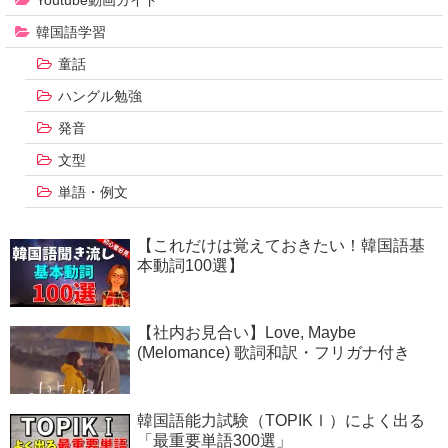
Youtube動画ガイド
韓国語学習
童話
ハングル勉強
発音
文型
単語・例文
【これだけは覚えておきたい！韓国語基
本動詞100選】
【社内お見合い】Love, Maybe
(Melomance) 歌詞和訳・フリガナ付き
韓国語能力試験（TOPIKⅠ）によく出る
「最重要単語300選」