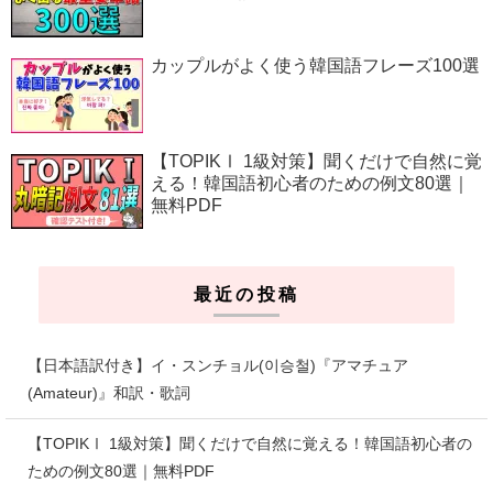
カップルがよく使う韓国語フレーズ100選
【TOPIKⅠ 1級対策】聞くだけで自然に覚
える！韓国語初心者のための例文80選｜
無料PDF
最近の投稿
【日本語訳付き】イ・スンチョル(이승철)『アマチュア
(Amateur)』和訳・歌詞
【TOPIKⅠ 1級対策】聞くだけで自然に覚える！韓国語初心者の
ための例文80選｜無料PDF