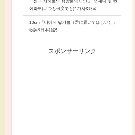
『센과 치히로의 행방불명 OST』”언제나 몇 번
이라도(いつも何度でも)” 가사&해석
10cm「너에게 닿기를（君に届いてほしい）」
歌詞&日本語訳
スポンサーリンク