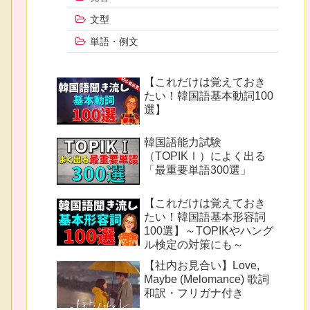
文型
単語・例文
【これだけは覚えておき
たい！韓国語基本動詞100
選】
韓国語能力試験
（TOPIKⅠ）によく出る
「最重要単語300選」
【これだけは覚えておき
たい！韓国語基本形容詞
100選】～TOPIKやハング
ル検定の対策にも～
【社内お見合い】Love,
Maybe (Melomance) 歌詞
和訳・フリガナ付き