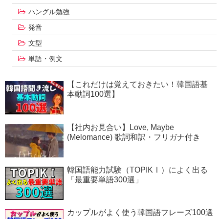
ハングル勉強
発音
文型
単語・例文
【これだけは覚えておきたい！韓国語基
本動詞100選】
【社内お見合い】Love, Maybe
(Melomance) 歌詞和訳・フリガナ付き
韓国語能力試験（TOPIKⅠ）によく出る
「最重要単語300選」
カップルがよく使う韓国語フレーズ100選