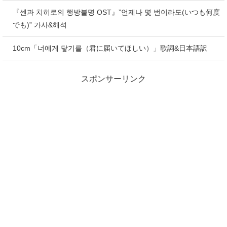
『센과 치히로의 행방불명 OST』”언제나 몇 번이라도(いつも何度
でも)” 가사&해석
10cm「너에게 닿기를（君に届いてほしい）」歌詞&日本語訳
スポンサーリンク