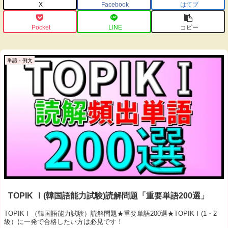
X
Facebook
はてブ
Pocket
LINE
コピー
単語・例文
TOPIK Ⅰ(韓国語能力試験)読解問題「重要単語200選」
TOPIKⅠ（韓国語能力試験）読解問題★重要単語200選★TOPIKⅠ(1・2
級）に一発で合格したい方は必見です！