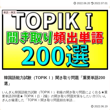
2022.06.20
2022.07.01
単語・例文
韓国語能力試験（TOPIKⅠ）聞き取り問題「重要単語200
選」
いんぎん韓国語能力試験（TOPIKⅠ）初級の聞き取り問題によく出る★重
要単語200選★ TOPIKⅠ(1・2級）の聞き取り問題対策をしたい方🙋‍♀️いん
ぎんが厳選した「TOPIKⅠ聞き取り問題頻出単語...
2022.06.19