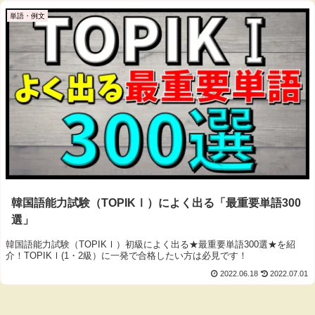
単語・例文
韓国語能力試験（TOPIKⅠ）によく出る「最重要単語300
選」
韓国語能力試験（TOPIKⅠ）初級によく出る★最重要単語300選★を紹
介！TOPIKⅠ(1・2級）に一発で合格したい方は必見です！
2022.06.18
2022.07.01