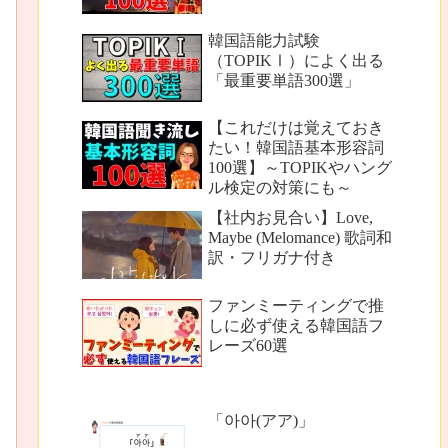
韓国語能力試験
（TOPIKⅠ）によく出る
「最重要単語300選」
【これだけは覚えておき
たい！韓国語基本形容詞
100選】～TOPIKやハング
ル検定の対策にも～
【社内お見合い】Love,
Maybe (Melomance) 歌詞和
訳・フリガナ付き
ファンミーティングで推
しに必ず使える韓国語フ
レーズ60選
「아아(アア)」