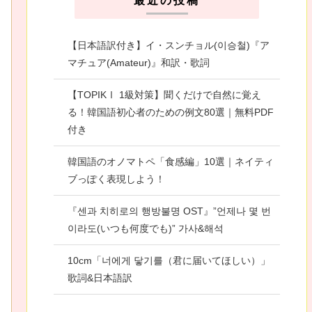
最近の投稿
【日本語訳付き】イ・スンチョル(이승철)『ア
マチュア(Amateur)』和訳・歌詞
【TOPIKⅠ 1級対策】聞くだけで自然に覚え
る！韓国語初心者のための例文80選｜無料PDF
付き
韓国語のオノマトペ「食感編」10選｜ネイティ
ブっぽく表現しよう！
『센과 치히로의 행방불명 OST』”언제나 몇 번
이라도(いつも何度でも)” 가사&해석
10cm「너에게 닿기를（君に届いてほしい）」
歌詞&日本語訳