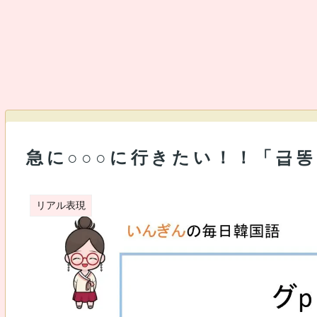
急に○○○に行きたい！！「급똥
リアル表現