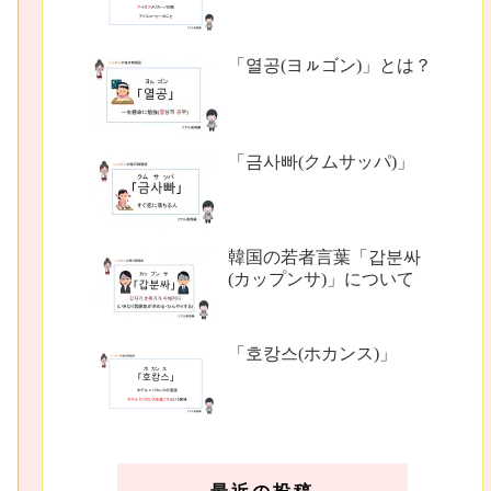
「열공(ヨㇽゴン)」とは？
「금사빠(クムサッパ)」
韓国の若者言葉「갑분싸
(カップンサ)」について
「호캉스(ホカンス)」