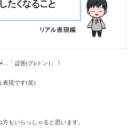
が
…「급똥(グpトン)」！
表現です(笑)
つ方もいらっしゃると思います。