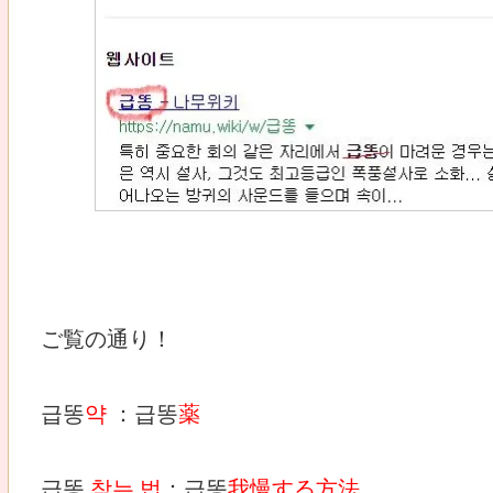
ご覧の通り！
급똥
약
：급똥
薬
급똥
참는 법
：급똥
我慢する方法