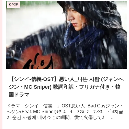
K-POP
【シンイ-信義-OST】悪い人_나쁜 사람 (ジャンへ
ジン・MC Sniper) 歌詞和訳・フリガナ付き・韓
国ドラマ
ドラマ「シンイ－信義－」OST悪い人_Bad Guyジャン・
へジン(Feat. MC Sniper)ﾁｸﾞﾑ ｲ ｽﾝｶﾞﾝ ｻﾗﾝｴ ﾃﾞﾖ지금
이 순간 사랑에 데여今この瞬間、愛で火傷してﾇﾆ ...