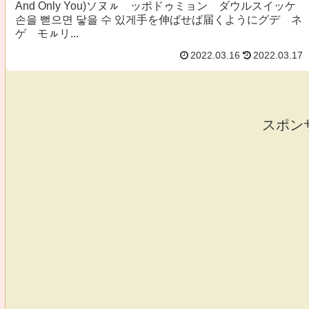
And Only You)ソヌㇽ ッポドゥミョン ダウルスイッケ
손을 뻗으면 닿을 수 있게手を伸ばせば届くようにグデ ネ
ゲ モㇽリ...
2022.03.16
2022.03.17
スポン