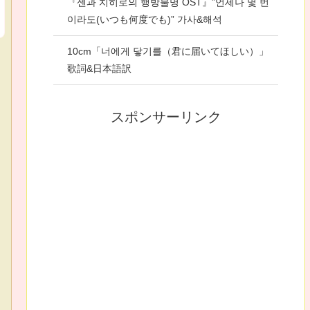
『센과 치히로의 행방불명 OST』”언제나 몇 번
이라도(いつも何度でも)” 가사&해석
10cm「너에게 닿기를（君に届いてほしい）」
歌詞&日本語訳
スポンサーリンク