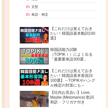
文型
単語・例文
【これだけは覚えておき
たい！韓国語基本動詞100
選】
韓国語能力試験
（TOPIKⅠ）によく出る
「最重要単語300選」
【これだけは覚えておき
たい！韓国語基本形容詞
100選】～TOPIKやハング
ル検定の対策にも～
【社内お見合い】Love,
Maybe (Melomance) 歌詞
和訳・フリガナ付き