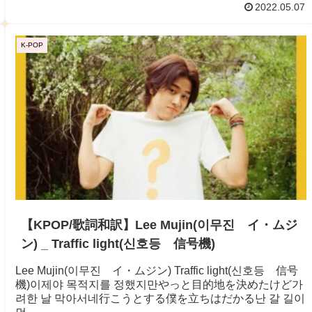
2022.05.07
K-POP
【KPOP/歌詞和訳】Lee Mujin(이무진 イ・ムジ
ン) _ Traffic light(신호등 信号機)
Lee Mujin(이무진 イ・ムジン) Traffic light(신호등 信号
機)이제야 목적지를 정했지만やっと目的地を決めたけど가
려한 날 막아서네行こうとする僕を立ちはだかる난 갈 길이