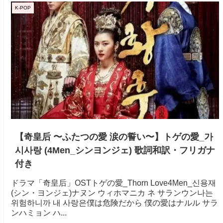
K-POP
【奇皇后 〜ふたつの愛 涙の誓い〜】トゲの愛_가
시사랑 (4Men_シンヨンジェ) 歌詞和訳・フリガナ
付き
ドラマ「奇皇后」OSTトゲの愛_Thorn Love4Men_신용재
(シン・ヨンジェ)ナヌン ウィホマニカ ネ サランウン나는
위험하니까 내 사랑은僕は危険だから 僕の愛はナルル サラ
ンハミョン ハ...