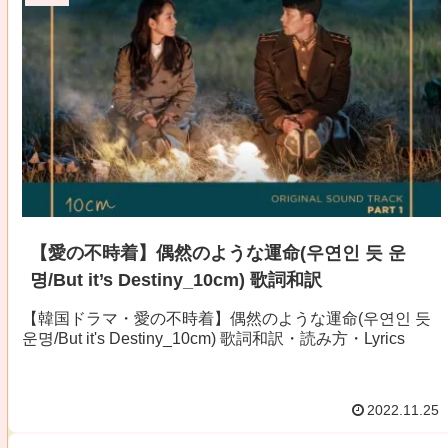
【愛の不時着】偶然のような運命(우연인 듯 운
명/But it’s Destiny_10cm) 歌詞和訳
【韓国ドラマ・愛の不時着】偶然のような運命(우연인 듯
운명/But it's Destiny_10cm) 歌詞和訳・読み方・Lyrics
2022.11.25