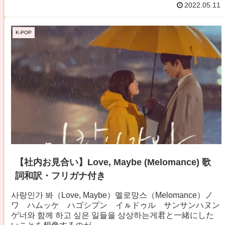
2022.05.11
K-POP
【社内お見合い】Love, Maybe (Melomance) 歌
詞和訳・フリガナ付き
사랑인가 봐（Love, Maybe）멜로망스（Melomance）ノ
ワ ハムッケ ハゴシプン イㇽドゥル サンサンハヌン
ゲ너와 함께 하고 싶은 일들을 상상하는게君と一緒にした