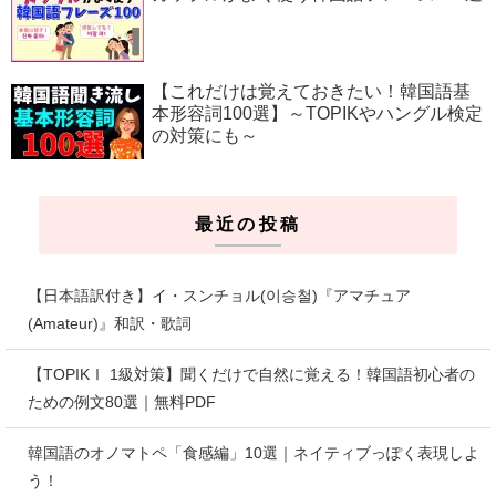
【これだけは覚えておきたい！韓国語基
本形容詞100選】～TOPIKやハングル検定
の対策にも～
最近の投稿
【日本語訳付き】イ・スンチョル(이승철)『アマチュア
(Amateur)』和訳・歌詞
【TOPIKⅠ 1級対策】聞くだけで自然に覚える！韓国語初心者の
ための例文80選｜無料PDF
韓国語のオノマトペ「食感編」10選｜ネイティブっぽく表現しよ
う！