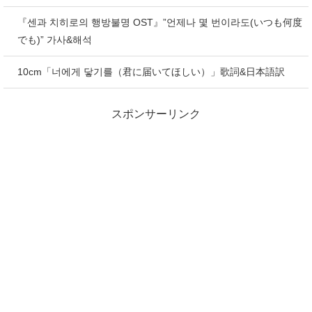
『센과 치히로의 행방불명 OST』”언제나 몇 번이라도(いつも何度
でも)” 가사&해석
10cm「너에게 닿기를（君に届いてほしい）」歌詞&日本語訳
スポンサーリンク