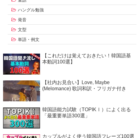
ハングル勉強
発音
文型
単語・例文
【これだけは覚えておきたい！韓国語基
本動詞100選】
【社内お見合い】Love, Maybe
(Melomance) 歌詞和訳・フリガナ付き
韓国語能力試験（TOPIKⅠ）によく出る
「最重要単語300選」
カップルがよく使う韓国語フレーズ100選