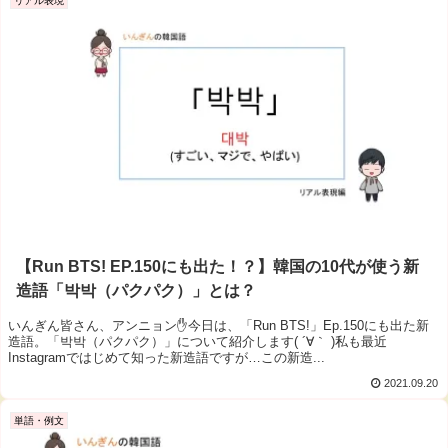
リアル表現
【Run BTS! EP.150にも出た！？】韓国の10代が使う新
造語「박박（パクパク）」とは？
いんぎん皆さん、アンニョン✋今日は、「Run BTS!」Ep.150にも出た新
造語。「박박（パクパク）」について紹介します( ´∀｀ )私も最近
Instagramではじめて知った新造語ですが…この新造...
2021.09.20
単語・例文