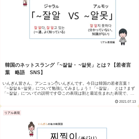
韓国のネットスラング「~잘알・ ~알못」とは？【若者言
葉 略語 SNS】
いんぎん皆さん、アンニョン✋いんぎんです。今日は韓国の若者言葉！
「~잘알＆~알못」について勉強してみましょう！「~잘알」 とは？まず
「~잘알」についての説明です😊この表現は割と最近生まれた表現で、
SN...
2021.07.13
リアル表現