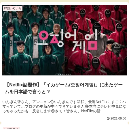
韓国いろいろ
【Netflix話題作】「イカゲーム(오징어게임)」に出たゲー
ムを日本語で言うと？
いんぎん皆さん、アンニョン✋いんぎんです😚私、最近NetFlixにすごくハ
マっていて…ブログの更新が中々できていません😂本当にテレビ中毒にな
っちゃったかも…反省します😅さて！皆さん、NetFlixの話...
2021.09.30