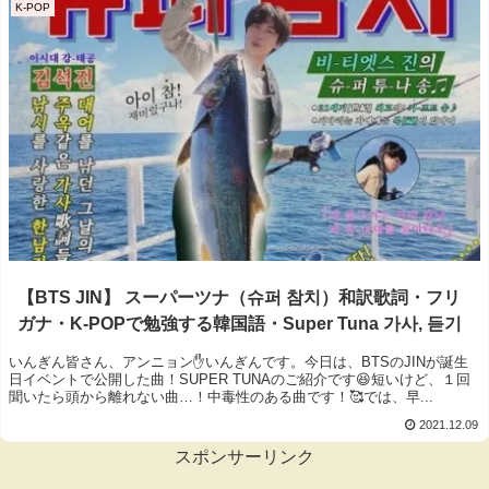
K-POP
【BTS JIN】 スーパーツナ（슈퍼 참치）和訳歌詞・フリ
ガナ・K-POPで勉強する韓国語・Super Tuna 가사, 듣기
いんぎん皆さん、アンニョン✋いんぎんです。今日は、BTSのJINが誕生
日イベントで公開した曲！SUPER TUNAのご紹介です😆短いけど、１回
聞いたら頭から離れない曲…！中毒性のある曲です！🥰では、早...
2021.12.09
スポンサーリンク