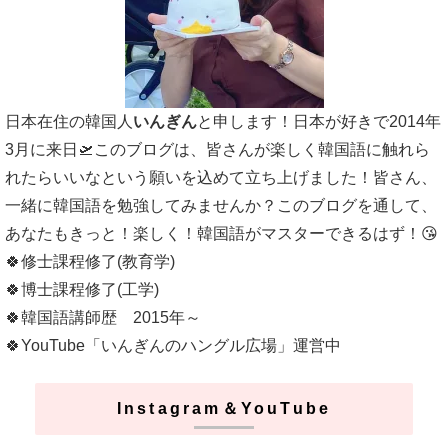
日本在住の韓国人
いんぎん
と申します！日本が好きで2014年
3月に来日🛫このブログは、皆さんが楽しく韓国語に触れら
れたらいいなという願いを込めて立ち上げました！皆さん、
一緒に韓国語を勉強してみませんか？このブログを通して、
あなたもきっと！楽しく！韓国語がマスターできるはず！😘
🍀修士課程修了(教育学)
🍀博士課程修了(工学)
🍀韓国語講師歴 2015年～
🍀YouTube「いんぎんのハングル広場」運営中
Instagram＆YouTube