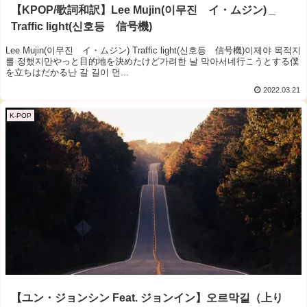
【KPOP/歌詞和訳】Lee Mujin(이무진 イ・ムジン) _
Traffic light(신호등 信号機)
Lee Mujin(이무진 イ・ムジン) Traffic light(신호등 信号機)이제야 목적지
를 정했지만やっと目的地を決めたけど가려한 날 막아서네行こうとする僕
を立ちはだかる난 갈 길이 먼...
2022.03.21
K-POP
【ユン・ジョンシン Feat. ジョンイン】오르막길（上り