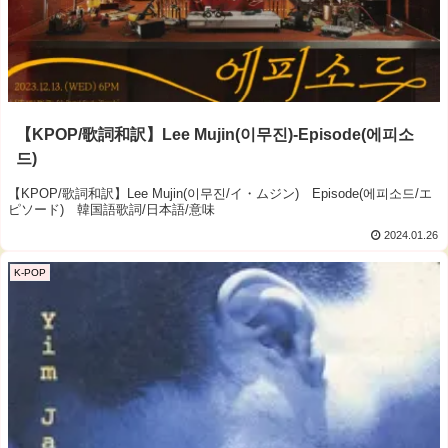
【KPOP/歌詞和訳】Lee Mujin(이무진)-Episode(에피소
드)
【KPOP/歌詞和訳】Lee Mujin(이무진/イ・ムジン) Episode(에피소드/エ
ピソード) 韓国語歌詞/日本語/意味
2024.01.26
K-POP