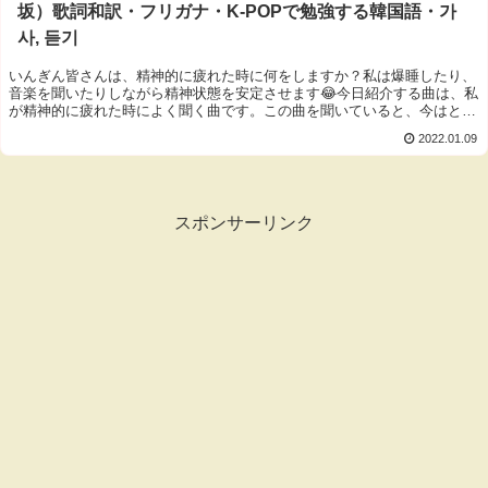
坂）歌詞和訳・フリガナ・K-POPで勉強する韓国語・가
사, 듣기
いんぎん皆さんは、精神的に疲れた時に何をしますか？私は爆睡したり、
音楽を聞いたりしながら精神状態を安定させます😂今日紹介する曲は、私
が精神的に疲れた時によく聞く曲です。この曲を聞いていると、今はとて
も...
2022.01.09
スポンサーリンク