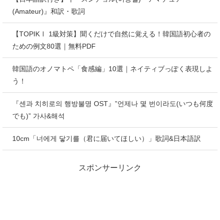
(Amateur)』和訳・歌詞
【TOPIKⅠ 1級対策】聞くだけで自然に覚える！韓国語初心者の
ための例文80選｜無料PDF
韓国語のオノマトペ「食感編」10選｜ネイティブっぽく表現しよ
う！
『센과 치히로의 행방불명 OST』”언제나 몇 번이라도(いつも何度
でも)” 가사&해석
10cm「너에게 닿기를（君に届いてほしい）」歌詞&日本語訳
スポンサーリンク