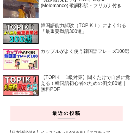
(Melomance) 歌詞和訳・フリガナ付き
韓国語能力試験（TOPIKⅠ）によく出る
「最重要単語300選」
カップルがよく使う韓国語フレーズ100選
【TOPIKⅠ 1級対策】聞くだけで自然に覚
える！韓国語初心者のための例文80選｜
無料PDF
最近の投稿
【日本語訳付き】イ・スンチョル(이승철)『アマチュア