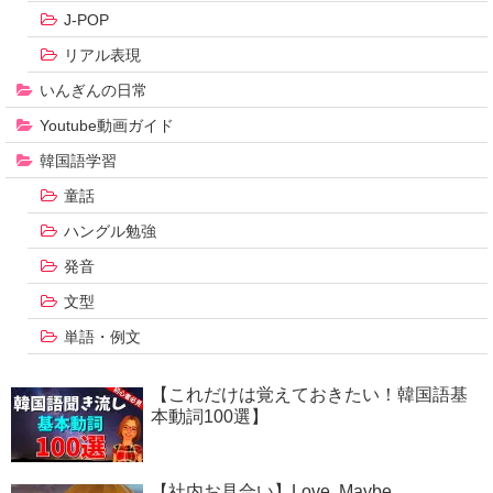
J-POP
リアル表現
いんぎんの日常
Youtube動画ガイド
韓国語学習
童話
ハングル勉強
発音
文型
単語・例文
【これだけは覚えておきたい！韓国語基
本動詞100選】
【社内お見合い】Love, Maybe